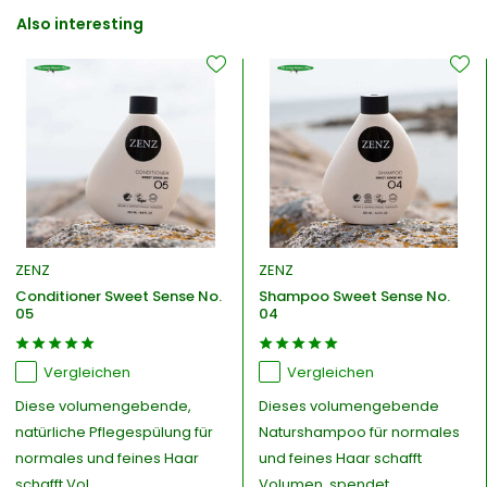
Also interesting
ZENZ
ZENZ
Conditioner Sweet Sense No.
Shampoo Sweet Sense No.
05
04
Vergleichen
Vergleichen
Diese volumengebende,
Dieses volumengebende
natürliche Pflegespülung für
Naturshampoo für normales
normales und feines Haar
und feines Haar schafft
schafft Vol...
Volumen, spendet ...