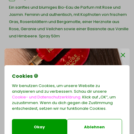
Ein sanftes und blumiges Bio-Eau de Parfum mit Rose und
Jasmin. Feminin und authentisch, mit Kopfnoten von frischem
Gras, Rosenblättern und Bergamotte, einer Herznote aus
Rose, Geranie und Veilchen sowie einer Basisnote aus Vanille
und Himbeere. Spray 50m
€31,80 *
* Inkl. MwSt.
zzgl.
Versandkosten
Cookies 🍪
Ansehen
Wir benutzen Cookies, um unsere Website zu
analysieren und zu verbessern. Schau dir unsere
Cookie- und Datenschutzerklärung.
Klick auf „OK“, um
zuzustimmen. Wenn du dich gegen die Zustimmung
Erhalten Sie 2 exklusive Haarspangen als
entscheidest, setzen wir nur funktionale Cookies.
Geschenk
zu Ihrer LE ROUGE FRANÇAIS-Bestellung ab 79 €
Okay
Ablehnen