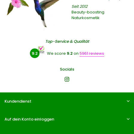
Seit 2012
Beauty-boosting
Naturkosmetik
Top-Service & Qualität
9.2
We score
9.2
on
5961 reviews
Socials
Kundendienst
Auf dein Konto einloggen