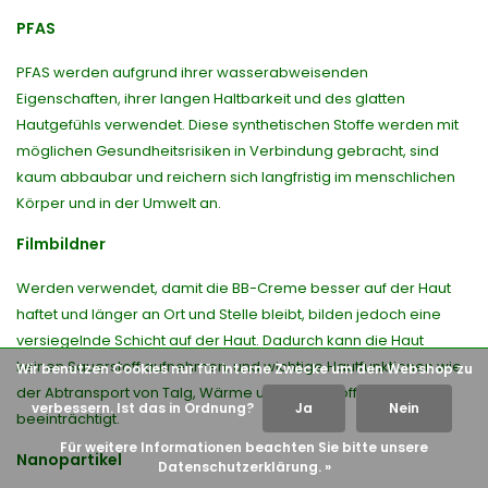
PFAS
PFAS werden aufgrund ihrer wasserabweisenden
Eigenschaften, ihrer langen Haltbarkeit und des glatten
Hautgefühls verwendet. Diese synthetischen Stoffe werden mit
möglichen Gesundheitsrisiken in Verbindung gebracht, sind
kaum abbaubar und reichern sich langfristig im menschlichen
Körper und in der Umwelt an.
Filmbildner
Werden verwendet, damit die BB-Creme besser auf der Haut
haftet und länger an Ort und Stelle bleibt, bilden jedoch eine
versiegelnde Schicht auf der Haut. Dadurch kann die Haut
keinen Sauerstoff aufnehmen, und wichtige Hautfunktionen wie
Wir benutzen Cookies nur für interne Zwecke um den Webshop zu
der Abtransport von Talg, Wärme und Abfallstoffen werden
verbessern. Ist das in Ordnung?
Ja
Nein
beeinträchtigt.
Für weitere Informationen beachten Sie bitte unsere
Nanopartikel
Datenschutzerklärung. »