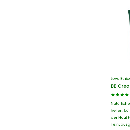
Love Ethic
BB Crea
Natürlich
hellen, kü
der Haut 
Teint ausg