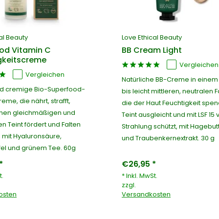
al Beauty
Love Ethical Beauty
od Vitamin C
BB Cream Light
gkeitscreme
Vergleichen
Vergleichen
Natürliche BB-Creme in einem 
nd cremige Bio-Superfood-
bis leicht mittleren, neutralen 
eme, die nährt, strafft,
die der Haut Feuchtigkeit spen
einen gleichmäßigen und
Teint ausgleicht und mit LSF 15 
n Teint fördert und Falten
Strahlung schützt, mit Hagebut
 mit Hyaluronsäure,
und Traubenkernextrakt. 30 g
el und grünem Tee. 60g
*
€26,95 *
t.
* Inkl. MwSt.
zzgl.
osten
Versandkosten