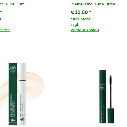
Öko-Tube. 30ml
in einer Öko-Tube. 30ml
*
€30,00 *
t.
* Inkl. MwSt.
zzgl.
osten
Versandkosten