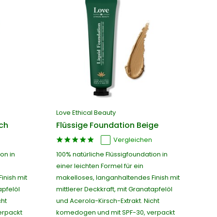
Love Ethical Beauty
ch
Flüssige Foundation Beige
Vergleichen
on in
100% natürliche Flüssigfoundation in
einer leichten Formel für ein
inish mit
makelloses, langanhaltendes Finish mit
apfelöl
mittlerer Deckkraft, mit Granatapfelöl
cht
und Acerola-Kirsch-Extrakt. Nicht
erpackt
komedogen und mit SPF-30, verpackt