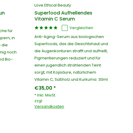
Love Ethical Beauty
un
Superfood Aufhellendes
Vitamin C Serum
Vergleichen
che für
Anti-Aging-Serum aus biologischen
pern, in
Superfoods, das die Gesichtshaut und
 die
die Augenkonturen strafft und aufhellt,
nig noch
Pigmentierungen reduziert und für
nd Bio-
einen jugendlich strahlenden Teint
sorgt, mit Kojisäure, natürlichem
Vitamin C, Süßholz und Kurkuma. 30ml
€35,00 *
* Inkl. MwSt.
zzgl.
Versandkosten