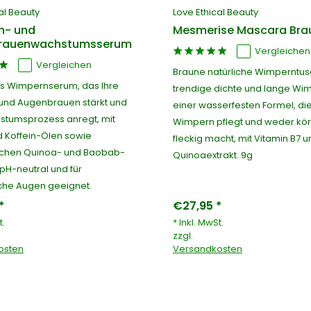
al Beauty
Love Ethical Beauty
n- und
Mesmerise Mascara Bra
rauenwachstumsserum
Vergleichen
Vergleichen
Braune natürliche Wimperntus
es Wimpernserum, das Ihre
trendige dichte und lange Wim
nd Augenbrauen stärkt und
einer wasserfesten Formel, die
tumsprozess anregt, mit
Wimpern pflegt und weder kör
d Koffein-Ölen sowie
fleckig macht, mit Vitamin B7 u
ichen Quinoa- und Baobab-
Quinoaextrakt. 9g
 pH-neutral und für
che Augen geeignet.
*
€27,95 *
t.
* Inkl. MwSt.
zzgl.
osten
Versandkosten