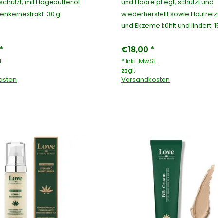
schützt, mit Hagebuttenöl
und Haare pflegt, schützt und
enkernextrakt. 30 g
wiederherstellt sowie Hautrei
und Ekzeme kühlt und lindert. 
*
€18,00 *
t.
* Inkl. MwSt.
zzgl.
osten
Versandkosten