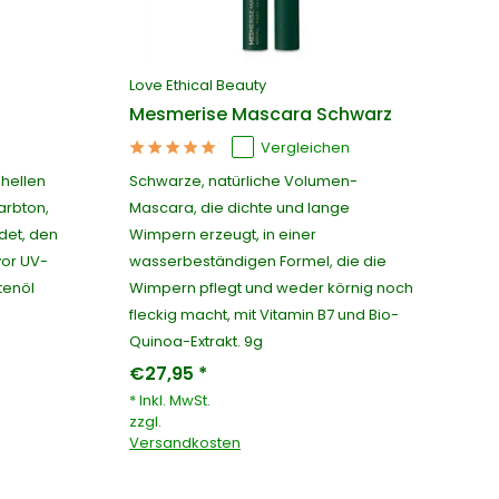
Love Ethical Beauty
Mesmerise Mascara Schwarz
Vergleichen
hellen
Schwarze, natürliche Volumen-
Farbton,
Mascara, die dichte und lange
det, den
Wimpern erzeugt, in einer
vor UV-
wasserbeständigen Formel, die die
tenöl
Wimpern pflegt und weder körnig noch
fleckig macht, mit Vitamin B7 und Bio-
Quinoa-Extrakt. 9g
€27,95 *
* Inkl. MwSt.
zzgl.
Versandkosten