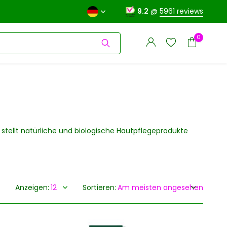
9.2
@
5961 reviews
0
Benutzerkonto
stellt natürliche und biologische Hautpflegeprodukte
Benutzerkonto
anlegen
anlegen
Anzeigen:
Sortieren: