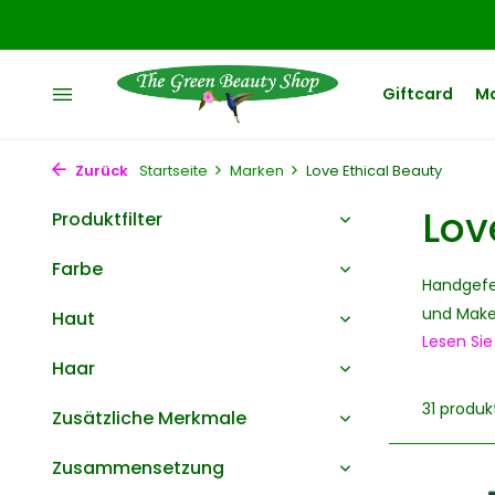
Giftcard
M
Zurück
Startseite
Marken
Love Ethical Beauty
Lov
Produktfilter
Farbe
Handgefer
und Make-
Haut
Lesen Si
Haar
31 produk
Zusätzliche Merkmale
Zusammensetzung