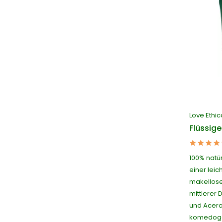
Love Ethic
Flüssig
100% natür
einer leic
makellose
mittlerer 
und Acerol
komedogen