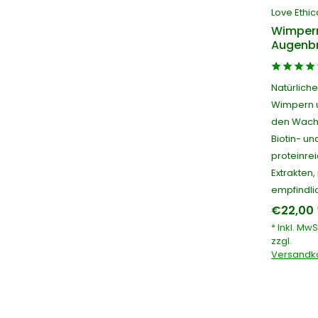
Love Ethic
Wimper
Augenb
Natürlich
Wimpern u
den Wachs
Biotin- un
proteinre
Extrakten,
empfindli
€22,00 
* Inkl. MwS
zzgl.
Versandk