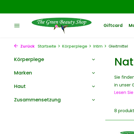
Giftcard
M
Zurück
Startseite
Körperplege
Intim
Gleitmittel
Nat
Körperplege
Marken
Sie finde
in unser 
Haut
Lesen Si
Zusammensetzung
8 produk