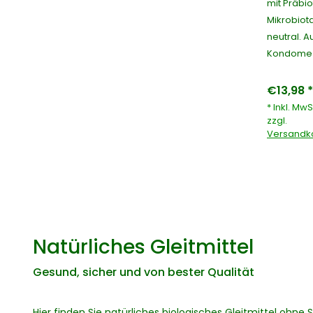
mit Präbio
Mikrobiot
neutral. A
Kondome 
€13,98 *
* Inkl. MwS
zzgl.
Versandk
Natürliches Gleitmittel
Gesund, sicher und von bester Qualität
Hier finden Sie natürliches biologisches Gleitmittel ohn