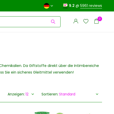
9.2
@
5961 reviews
0
Benutzerkonto
 Chemikalien. Da Giftstoffe direkt über die Intimbereiche
Benutzerkonto
anlegen
ss Sie ein sicheres Gleitmittel verwenden!
anlegen
Anzeigen:
Sortieren: