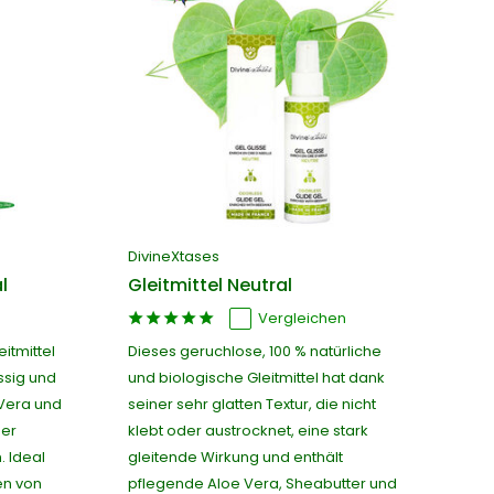
DivineXtases
l
Gleitmittel Neutral
Vergleichen
itmittel
Dieses geruchlose, 100 % natürliche
üssig und
und biologische Gleitmittel hat dank
 Vera und
seiner sehr glatten Textur, die nicht
der
klebt oder austrocknet, eine stark
 Ideal
gleitende Wirkung und enthält
en von
pflegende Aloe Vera, Sheabutter und