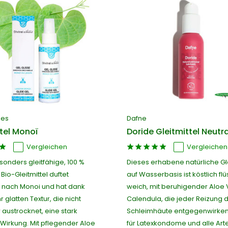
ses
Dafne
ttel Monoï
Doride Gleitmittel Neutra
Vergleichen
Vergleichen
sonders gleitfähige, 100 %
Dieses erhabene natürliche Gle
 Bio-Gleitmittel duftet
auf Wasserbasis ist köstlich fl
 nach Monoi und hat dank
weich, mit beruhigender Aloe
r glatten Textur, die nicht
Calendula, die jeder Reizung 
 austrocknet, eine stark
Schleimhäute entgegenwirken.
 Wirkung. Mit pflegender Aloe
für Latexkondome und alle Art