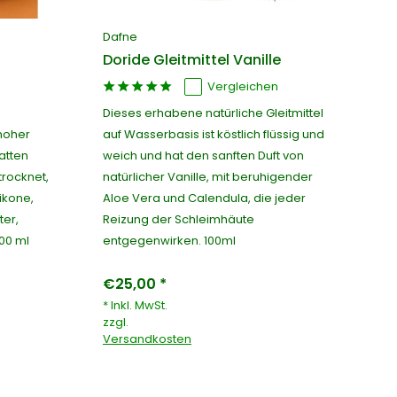
Dafne
Doride Gleitmittel Vanille
Vergleichen
Dieses erhabene natürliche Gleitmittel
 hoher
auf Wasserbasis ist köstlich flüssig und
latten
weich und hat den sanften Duft von
trocknet,
natürlicher Vanille, mit beruhigender
ikone,
Aloe Vera und Calendula, die jeder
ter,
Reizung der Schleimhäute
00 ml
entgegenwirken. 100ml
€25,00 *
* Inkl. MwSt.
zzgl.
Versandkosten