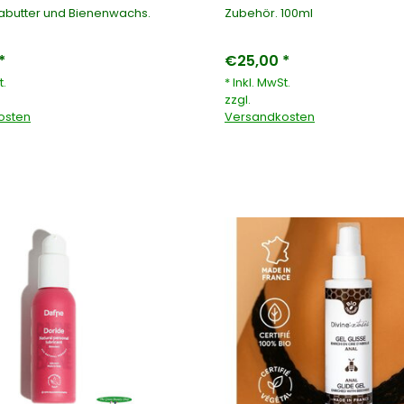
abutter und Bienenwachs.
Zubehör. 100ml
*
€25,00 *
t.
* Inkl. MwSt.
zzgl.
osten
Versandkosten