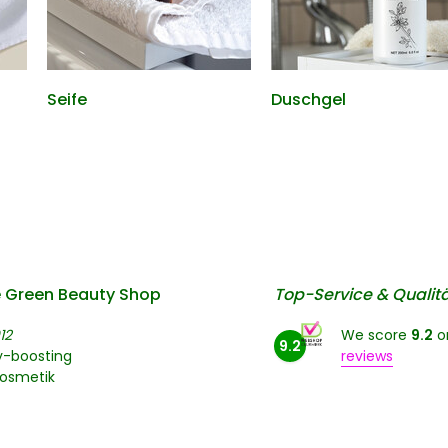
Seife
Duschgel
 Green Beauty Shop
Top-Service & Qualit
12
We score
9.2
o
9.2
y-boosting
reviews
kosmetik