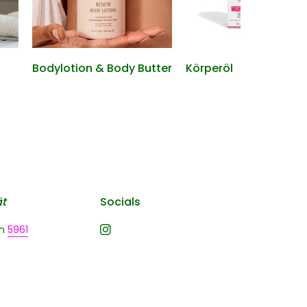
Bodylotion & Body Butter
Körperöl
ät
Socials
n
5961