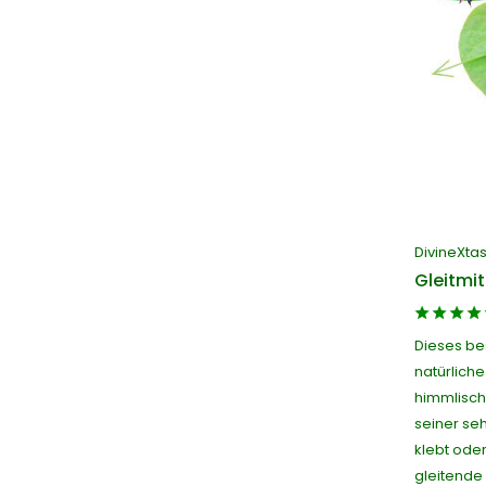
DivineXta
Gleitmi
Dieses be
natürliche
himmlisch
seiner seh
klebt oder
gleitende