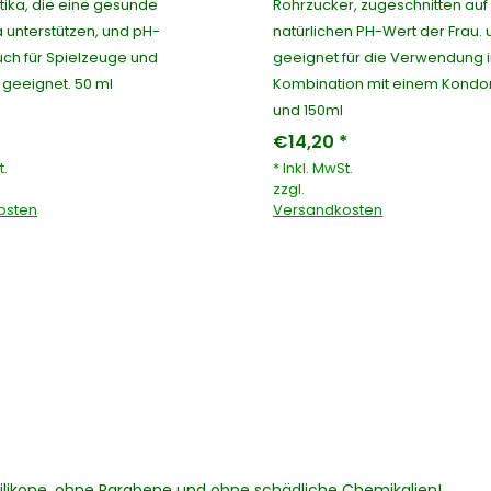
tika, die eine gesunde
Rohrzucker, zugeschnitten auf
a unterstützen, und pH-
natürlichen PH-Wert der Frau.
uch für Spielzeuge und
geeignet für die Verwendung 
geeignet. 50 ml
Kombination mit einem Kondo
und 150ml
€14,20 *
t.
* Inkl. MwSt.
zzgl.
osten
Versandkosten
e Silikone, ohne Parabene und ohne schädliche Chemikalien!