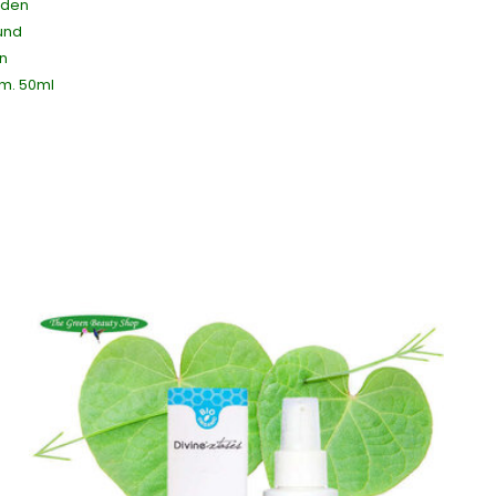
 den
 und
in
m. 50ml