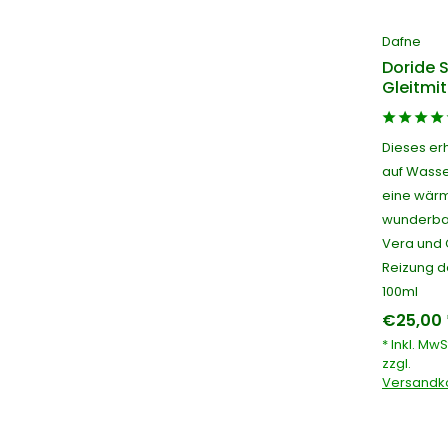
Dafne
Doride 
Gleitmit
Dieses erh
auf Wasser
eine wärm
wunderbar
Vera und 
Reizung d
100ml
€25,00 
* Inkl. MwS
zzgl.
Versandk