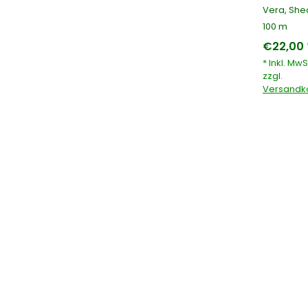
Vera, She
100 m
€22,00 
* Inkl. MwS
zzgl.
Versandk