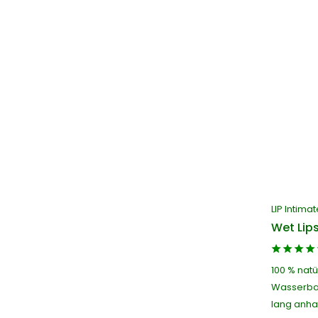
LIP Intima
Wet Lips
100 % natü
Wasserbas
lang anhal