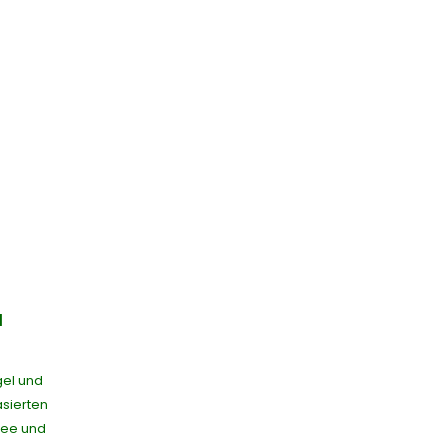
l
gel und
sierten
tee und