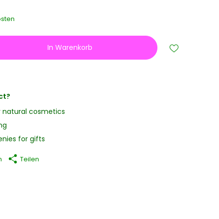
sten
In Warenkorb
ct?
y natural cosmetics
ng
nies for gifts
n
Teilen