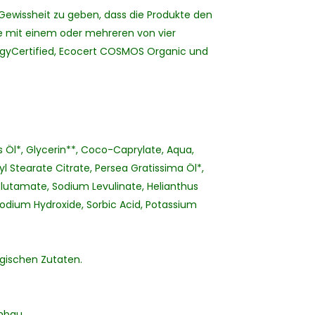
wissheit zu geben, dass die Produkte den
e mit einem oder mehreren von vier
llergyCertified, Ecocert COSMOS Organic und
s Öl*, Glycerin**, Coco-Caprylate, Aqua,
l Stearate Citrate, Persea Gratissima Öl*,
Glutamate, Sodium Levulinate, Helianthus
odium Hydroxide, Sorbic Acid, Potassium
ogischen Zutaten.
nbau.