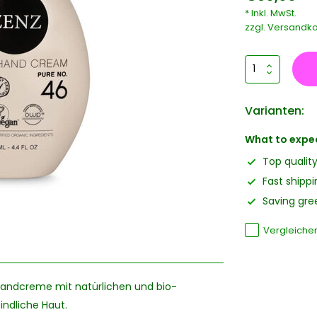
* Inkl. MwSt.
zzgl.
Versandko
Varianten:
What to expe
Top qualit
Fast shippi
Saving gree
Vergleiche
 Handcreme mit natürlichen und bio-
findliche Haut.