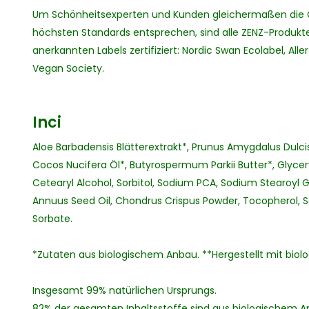
Um Schönheitsexperten und Kunden gleichermaßen die Ge
höchsten Standards entsprechen, sind alle ZENZ-Produkt
anerkannten Labels zertifiziert: Nordic Swan Ecolabel, A
Vegan Society.
Inci
Aloe Barbadensis Blätterextrakt*, Prunus Amygdalus Dulci
Cocos Nucifera Öl*, Butyrospermum Parkii Butter*, Glycery
Cetearyl Alcohol, Sorbitol, Sodium PCA, Sodium Stearoyl 
Annuus Seed Oil, Chondrus Crispus Powder, Tocopherol, S
Sorbate.
*Zutaten aus biologischem Anbau. **Hergestellt mit biol
Insgesamt 99% natürlichen Ursprungs.
82% der gesamten Inhaltsstoffe sind aus biologischem A