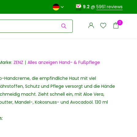
9.2
@
5961 reviews
0
Marke:
ZENZ
Alles anzeigen Hand- & Fußpflege
o-Handcreme, die empfindliche Haut mit viel
Benutzerkonto
Benutzerkonto
anlegen
Nährstoffen, Schutz und Pflege versorgt und die Hände
anlegen
hmeidig macht. Zieht schnell ein, mit Aloe Vera,
butter, Mandel-, Kokosnuss- und Avocadoöl. 130 ml
: