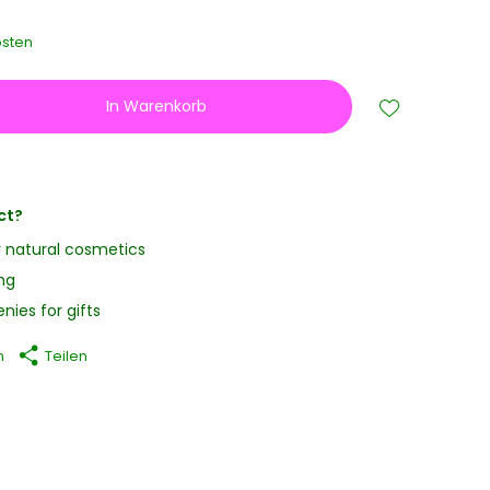
sten
In Warenkorb
ct?
y natural cosmetics
ng
nies for gifts
n
Teilen