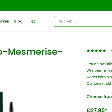
arken
Blog
Bio-Mesmerise-
Braune natürl
Wimpern, in ei
weder körnig n
Quinoaextrakt
Choose from
€27,95*