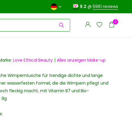
9.2
@
5961 reviews
0
Marke:
Love Ethical Beauty
Alles anzeigen Make-up
iche Wimperntusche für trendige dichte und lange
Benutzerkonto
Benutzerkonto
anlegen
ner wasserfesten Formel, die die Wimpern pflegt und
anlegen
och fleckig macht, mit Vitamin B7 und Bio-
. 9g
: