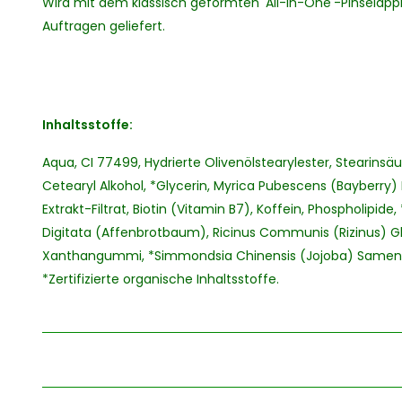
Wird mit dem klassisch geformten 'All-in-One'-Pinselapp
Auftragen geliefert.
Inhaltsstoffe:
Aqua, CI 77499, Hydrierte Olivenölstearylester, Stearins
Cetearyl Alkohol, *Glycerin, Myrica Pubescens (Bayberry
Extrakt-Filtrat, Biotin (Vitamin B7), Koffein, Phospholipid
Digitata (Affenbrotbaum), Ricinus Communis (Rizinus) Gly
Xanthangummi, *Simmondsia Chinensis (Jojoba) Samenöl
*Zertifizierte organische Inhaltsstoffe.