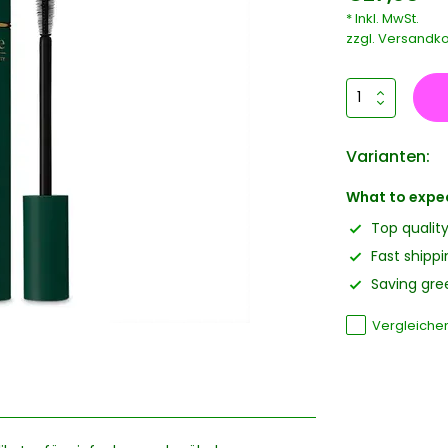
* Inkl. MwSt.
zzgl.
Versandko
Varianten:
What to expe
Top qualit
Fast shippi
Saving gree
Vergleiche