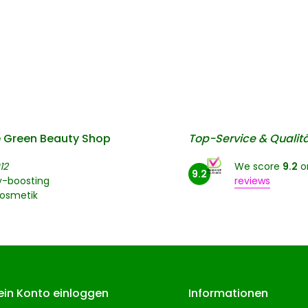
 Green Beauty Shop
Top-Service & Qualit
12
We score
9.2
o
9.2
y-boosting
reviews
kosmetik
ein Konto einloggen
Informationen