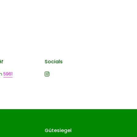
ät
Socials
n
5961
Gütesiegel