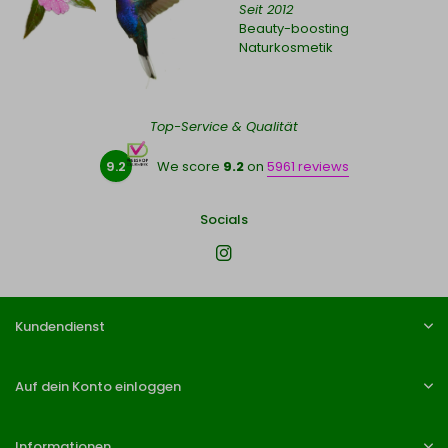
Seit 2012
Beauty-boosting
Naturkosmetik
Top-Service & Qualität
9.2
We score
9.2
on
5961 reviews
Socials
Kundendienst
Auf dein Konto einloggen
Informationen