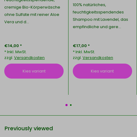
100% natürliches,
cremige Bio-Körperwäsche
feuchtigkeitsspendendes
ohne Sulfate mit reiner Aloe
Shampoo mit Lavendel, das
Vera und d...
empfindliche und gere...
€14,00 *
€17,00 *
* Inkl. MwSt.
* Inkl. MwSt.
zzgl.
Versandkosten
zzgl.
Versandkosten
Kies variant
Kies variant
Previously viewed