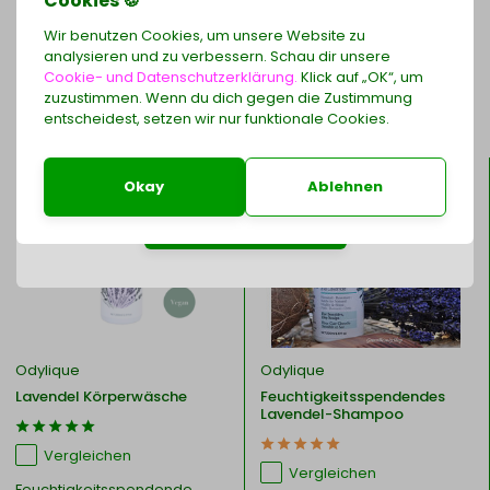
Cookies 🍪
Wir benutzen Cookies, um unsere Website zu
Eigene Bewertung erstellen
analysieren und zu verbessern. Schau dir unsere
Cookie- und Datenschutzerklärung.
Klick auf „OK“, um
zuzustimmen. Wenn du dich gegen die Zustimmung
Erhalten Sie 2 exklusive Haarspangen als
entscheidest, setzen wir nur funktionale Cookies.
Also interesting
Geschenk
zu Ihrer LE ROUGE FRANÇAIS-Bestellung ab 79 €
Okay
Ablehnen
Jetzt einkaufen
Odylique
Odylique
Lavendel Körperwäsche
Feuchtigkeitsspendendes
Lavendel-Shampoo
Vergleichen
Vergleichen
Feuchtigkeitsspendende,