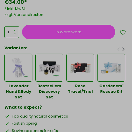
€34,00*
* Inkl. MwSt.
zzgl.
Versandkosten
In Warenkorb
Varianten:
Lavender
Bestsellers
Rose
Gardeners'
Hand&Body
Discovery
Travel/Trial
Rescue Kit
Set
Set
What to expect?
Top quality natural cosmetics
Fast shipping
Saving greenies for gifts