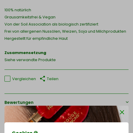
100% natürlich
Grausamkeitsfrei & Vegan
Von der Soil Association als biologisch zertifiziert
Frei von allergenen Nussölen, Weizen, Soja und Milchprodukten
Hergestellt für empfindliche Haut
Zusammensetzung
Siehe verwandte Produkte
Vergleichen
Teilen
Bewertungen
0
/
Based on 0 reviews
5
Es wurden noch keine Bewertungen für dieses Produkt
abgegeben..