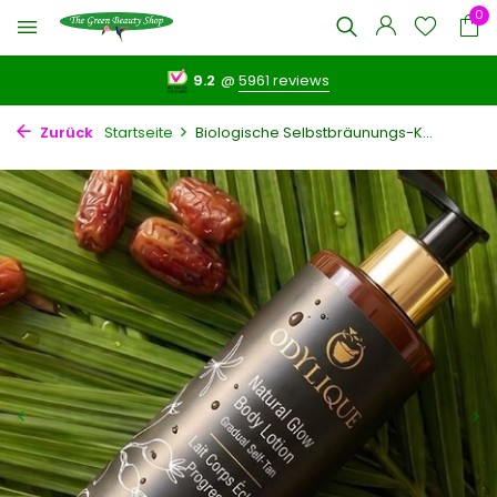
0
9.2
@
5961 reviews
Zurück
Startseite
Biologische Selbstbräunungs-K...