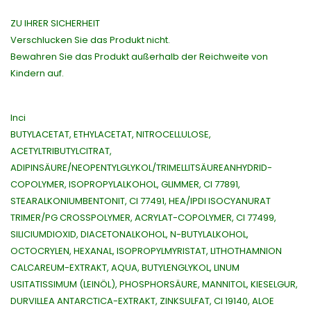
ZU IHRER SICHERHEIT
Verschlucken Sie das Produkt nicht.
Bewahren Sie das Produkt außerhalb der Reichweite von
Kindern auf.
Inci
BUTYLACETAT, ETHYLACETAT, NITROCELLULOSE,
ACETYLTRIBUTYLCITRAT,
ADIPINSÄURE/NEOPENTYLGLYKOL/TRIMELLITSÄUREANHYDRID-
COPOLYMER, ISOPROPYLALKOHOL, GLIMMER, CI 77891,
STEARALKONIUMBENTONIT, CI 77491, HEA/IPDI ISOCYANURAT
TRIMER/PG CROSSPOLYMER, ACRYLAT-COPOLYMER, CI 77499,
SILICIUMDIOXID, DIACETONALKOHOL, N-BUTYLALKOHOL,
OCTOCRYLEN, HEXANAL, ISOPROPYLMYRISTAT, LITHOTHAMNION
CALCAREUM-EXTRAKT, AQUA, BUTYLENGLYKOL, LINUM
USITATISSIMUM (LEINÖL), PHOSPHORSÄURE, MANNITOL, KIESELGUR,
DURVILLEA ANTARCTICA-EXTRAKT, ZINKSULFAT, CI 19140, ALOE