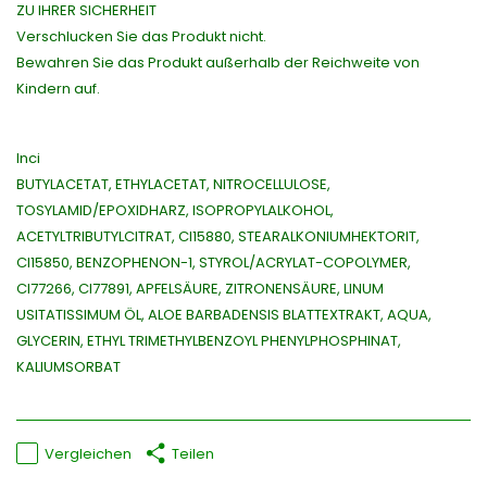
ZU IHRER SICHERHEIT
Verschlucken Sie das Produkt nicht.
Bewahren Sie das Produkt außerhalb der Reichweite von
Kindern auf.
Inci
BUTYLACETAT, ETHYLACETAT, NITROCELLULOSE,
TOSYLAMID/EPOXIDHARZ, ISOPROPYLALKOHOL,
ACETYLTRIBUTYLCITRAT, CI15880, STEARALKONIUMHEKTORIT,
CI15850, BENZOPHENON-1, STYROL/ACRYLAT-COPOLYMER,
CI77266, CI77891, APFELSÄURE, ZITRONENSÄURE, LINUM
USITATISSIMUM ÖL, ALOE BARBADENSIS BLATTEXTRAKT, AQUA,
GLYCERIN, ETHYL TRIMETHYLBENZOYL PHENYLPHOSPHINAT,
KALIUMSORBAT
Vergleichen
Teilen