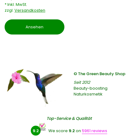
* Inkl. MwSt.
zzgl.
Versandkosten
Ansehen
© The Green Beauty Shop
Seit 2012
Beauty-boosting
Naturkosmetik
Top-Service & Qualität
9.2
We score
9.2
on
5961 reviews