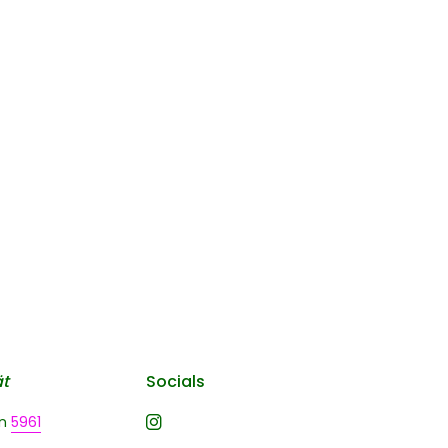
ät
Socials
n
5961