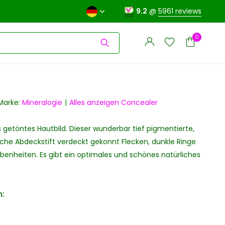
9.2
@
5961 reviews
0
Marke:
Mineralogie
Alles anzeigen Concealer
is getöntes Hautbild. Dieser wunderbar tief pigmentierte,
Benutzerkonto
Benutzerkonto
anlegen
liche Abdeckstift verdeckt gekonnt Flecken, dunkle Ringe
anlegen
benheiten. Es gibt ein optimales und schönes natürliches
: