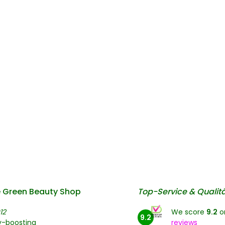
 Green Beauty Shop
Top-Service & Qualit
12
We score
9.2
o
9.2
y-boosting
reviews