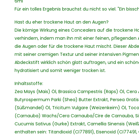
6ml
Für ein tolles Ergebnis brauchst du nicht so viel. "Ein bi
Hast du eher trockene Haut an den Augen?
Die körnige Wirkung eines Concealers auf die trockene Ha
verhindern, indem man ihn mit einer feinen, pflegenden A
die Augen oder für die trockene Haut mischt. Dieser Abdec
mit seiner cremigen Textur und seiner intensiven Pigmen
Abdeckstift wirklich schön glatt auftragen, und ein schöne
hydratisiert und somit weniger trocken ist.
Inhaltsstoffe:
Zea Mays (Mais) Öl, Brassica Campestris (Raps) Öl, Cera Al
Butyrospermum Parki (Shea) Butter Extrakt, Persea Grati
(Süßmandel) Öl, Tricitum Vulgare (Weizenkeim) Öl, Toco
(Carnauba) Wachs/Cera Carnauba/Cire de Carnauba, Si
Cucumis Sativus (Gurke) Extrakt, Camellia Sinensis (Weiße
enthalten sein: Titandioxid (CI77891), Eisenoxid (CI77491