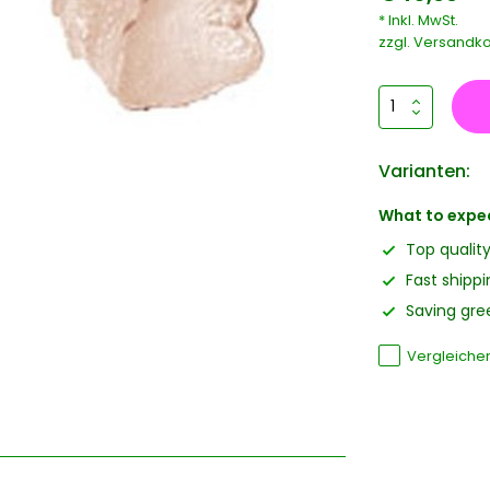
* Inkl. MwSt.
zzgl.
Versandko
Varianten:
What to expe
Top qualit
Fast shippi
Saving gree
Vergleiche