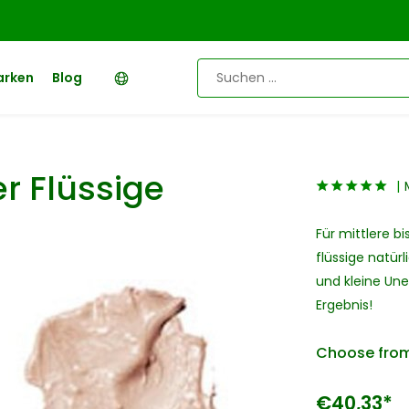
arken
Blog
r Flüssige
Für mittlere b
flüssige natür
und kleine Une
Ergebnis!
Choose from
€40,33*