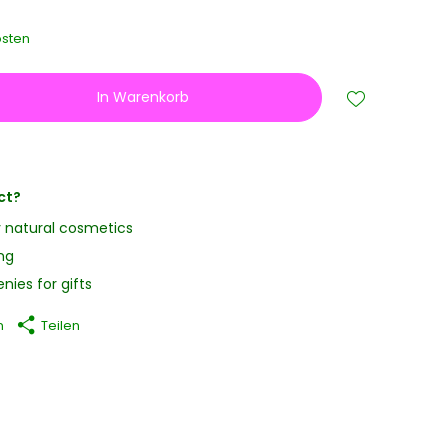
sten
In Warenkorb
ct?
y natural cosmetics
ng
nies for gifts
n
Teilen