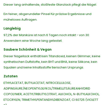
Dieser lang anhaltende, stoßfeste Glanzlack pflegt die Nägel.
Ein feiner, abgerundeter Pinsel für präzise Ergebnisse und
müheloses Auftragen.
Langlebig
97,2% der Maniküre ist nach 6 Tagen noch intakt - von 30
Anwendern eine Woche lang getestet.
Saubere Schönheit & Vegan
Dieser Nagellack enthält kein Titandioxid, keinen Glimmer, keine
synthetischen Duftstoffe, kein BHT und BHA, keine Silikone, kein
Squalen und keine Inhaltsstoffe tierischen Ursprungs.
Zutaten
ETHYLACETAT, BUTYLACETAT, NITROCELLULOSE,
ADIPINSÄURE/NEOPENTYLGLYKOL/TRIMELLITSÄUREANHYDRID
COPOLYMER, ACETYLTRIBUTYLCITRAT, ALKOHOL, N-BUTYLALKOHOL,
ETOCRYLEN, TRIMETHYLPENTANDIYLDIBENZOAT, CI 60725 (VIOLETT