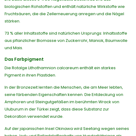
biologischen Rohstoffen und enthält natürliche Wirkstoffe wie
Fruchtsäuren, die die Zellerneuerung anregen und die Nägel
stärken.
73 % aller Inhaltsstoffe sind natürlichen Ursprungs: Inhaltsstoffe
aus pflanzlicher Biomasse von Zuckerrohr, Maniok, Baumwolle
und Mais.
Das Farbpigment
Die Rotalge Lithothamnion calcareum enthält ein starkes
Pigment in ihren Plastiden.
In der Bronzezeit lernten die Menschen, die am Meer lebten,
seine färbenden Eigenschaften kennen. Die Entdeckung von
Amphoren und Steingutgefäßen im berühmten Wrack von
Uluburum in der Türkei zeigt, dass diese Substanz zur
Dekoration verwendet wurde.
Auf der japanischen Insel Okinawa wird Seetang wegen seines
hohen Jod- und Ballaststoffgehalts von Hundertjährigen als