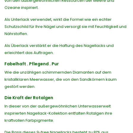
von den außergewöhnlichen Ressourcen der Meere und
Ozeane inspiriert.
Als Unterlack verwendet, wirkt die Formel wie ein echter
Schutzschild für Ihre Nägel und versorgt sie mit Feuchtigkeit und
Nährstoffen.
Als Überlack verstärkt er die Haftung des Nagellacks und
erleichtert das Auftragen.
Fabelhaft . Pflegend . Pur
Wie die unzähligen schimmernden Diamanten auf dem
kristallklaren Meerwasser, die von den Sandkörnern kaum
gestört werden.
Die Kraft der Rotalgen
In dieser von der außergewöhnlichen Unterwasserwelt
inspirierten Nagellack-Kollektion entfalten Rotalgen ihre
kraftvollen Farbpigmente.
Die Basis dieses 9-free Nagellacks besteht zu 81% aus