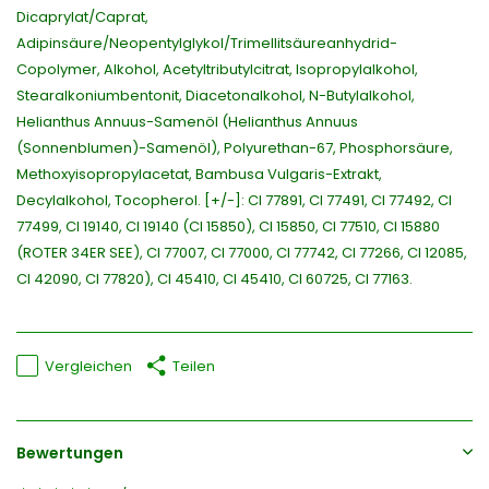
Dicaprylat/Caprat,
Adipinsäure/Neopentylglykol/Trimellitsäureanhydrid-
Copolymer, Alkohol, Acetyltributylcitrat, Isopropylalkohol,
Stearalkoniumbentonit, Diacetonalkohol, N-Butylalkohol,
Helianthus Annuus-Samenöl (Helianthus Annuus
(Sonnenblumen)-Samenöl), Polyurethan-67, Phosphorsäure,
Methoxyisopropylacetat, Bambusa Vulgaris-Extrakt,
Decylalkohol, Tocopherol. [+/-]: CI 77891, CI 77491, CI 77492, CI
77499, CI 19140, CI 19140 (CI 15850), CI 15850, CI 77510, CI 15880
(ROTER 34ER SEE), CI 77007, CI 77000, CI 77742, CI 77266, CI 12085,
CI 42090, CI 77820), CI 45410, CI 45410, CI 60725, CI 77163.
Vergleichen
Teilen
Bewertungen