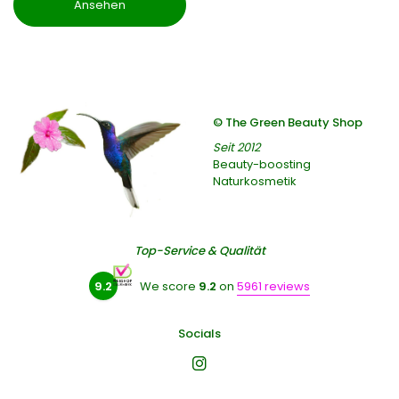
Ansehen
© The Green Beauty Shop
Seit 2012
Beauty-boosting
Naturkosmetik
Top-Service & Qualität
9.2
We score
9.2
on
5961 reviews
Socials