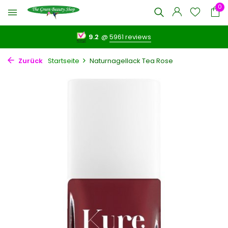
0
9.2
@
5961 reviews
Zurück
Startseite
Naturnagellack Tea Rose