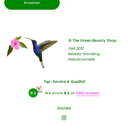
Ansehen
© The Green Beauty Shop
Seit 2012
Beauty-boosting
Naturkosmetik
Top-Service & Qualität
9.2
We score
9.2
on
5961 reviews
Socials