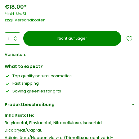
€18,00*
* Inkl. MwSt.
zzgl.
Versandkosten
Nicht auf Lager
Varianten:
What to expect?
Top quality natural cosmetics
Fast shipping
Saving greenies for gifts
Produktbeschreibung
Inhaltsstoffe:
Butylacetat, Ethylacetat, Nitrocellulose, Isosorbid
Dicaprylat/Caprat,
Adipinsäure/Neopentylglykol/Trimellitsäureanhydrid-