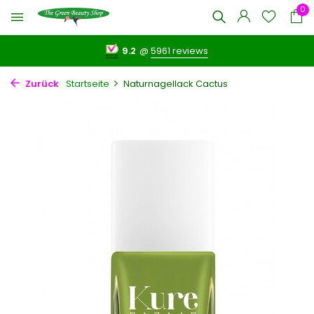
0
9.2
@
5961 reviews
Zurück
Startseite
Naturnagellack Cactus