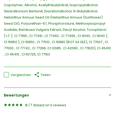
Copolymer, Alkohol, Acetyltributylcitrat, Isopropylalkohol,
Stearalkonium Bentonit, Diacetonalkohol, N-Butylalkohol,
Helianthus Annuus Seed Oil (Helianthus Annuus (Sunflower)
Seed Oil), Polyurethan-67, Phosphorsäure, Methoxyisopropyl
Acetate, Bambusa Vulgaris Extract, Decyl Alcohol, Tocopherol.
[+/-]: CI 77891 , CI 77491 , CI 77492 , CI 77499 , CI 19140 , CI 19140 (,
CI 15850 ), CI 15850 , CI 77510 , CI 15880 (ROT 34 SEE), CI 77007 , CI
77000 , CI 77742 , CI 77266, CI 12085 , CI 42090 , CI 77820), CI 45410
, CI 45410 , CI 60725, CI 77163
Vergleichen
Teilen
Bewertungen
0
/
Based on 0 reviews
5