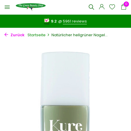
0
9.2
@
5961 reviews
Zurück
Startseite
Natürlicher hellgrüner Nagel...