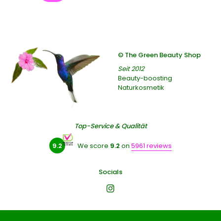
© The Green Beauty Shop
Seit 2012
Beauty-boosting
Naturkosmetik
Top-Service & Qualität
9.2
We score
9.2
on
5961 reviews
Socials