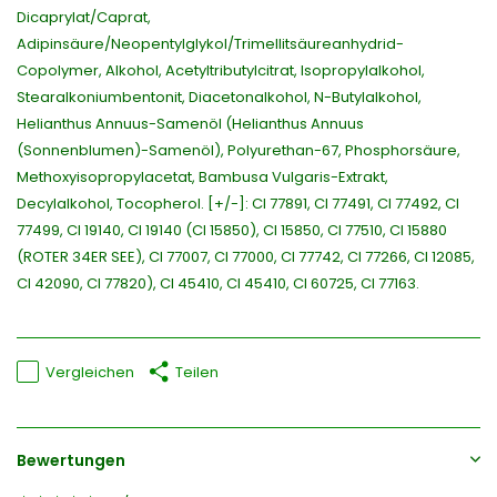
Dicaprylat/Caprat,
Adipinsäure/Neopentylglykol/Trimellitsäureanhydrid-
Copolymer, Alkohol, Acetyltributylcitrat, Isopropylalkohol,
Stearalkoniumbentonit, Diacetonalkohol, N-Butylalkohol,
Helianthus Annuus-Samenöl (Helianthus Annuus
(Sonnenblumen)-Samenöl), Polyurethan-67, Phosphorsäure,
Methoxyisopropylacetat, Bambusa Vulgaris-Extrakt,
Decylalkohol, Tocopherol. [+/-]: CI 77891, CI 77491, CI 77492, CI
77499, CI 19140, CI 19140 (CI 15850), CI 15850, CI 77510, CI 15880
(ROTER 34ER SEE), CI 77007, CI 77000, CI 77742, CI 77266, CI 12085,
CI 42090, CI 77820), CI 45410, CI 45410, CI 60725, CI 77163.
Vergleichen
Teilen
Bewertungen