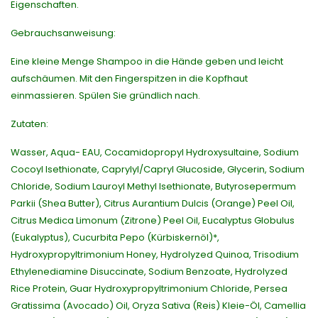
Eigenschaften.
Gebrauchsanweisung:
Eine kleine Menge Shampoo in die Hände geben und leicht
aufschäumen. Mit den Fingerspitzen in die Kopfhaut
einmassieren. Spülen Sie gründlich nach.
Zutaten:
Wasser, Aqua- EAU, Cocamidopropyl Hydroxysultaine, Sodium
Cocoyl Isethionate, Caprylyl/Capryl Glucoside, Glycerin, Sodium
Chloride, Sodium Lauroyl Methyl Isethionate, Butyrosepermum
Parkii (Shea Butter), Citrus Aurantium Dulcis (Orange) Peel Oil,
Citrus Medica Limonum (Zitrone) Peel Oil, Eucalyptus Globulus
(Eukalyptus), Cucurbita Pepo (Kürbiskernöl)*,
Hydroxypropyltrimonium Honey, Hydrolyzed Quinoa, Trisodium
Ethylenediamine Disuccinate, Sodium Benzoate, Hydrolyzed
Rice Protein, Guar Hydroxypropyltrimonium Chloride, Persea
Gratissima (Avocado) Oil, Oryza Sativa (Reis) Kleie-Öl, Camellia