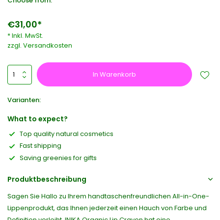
Choose from:
€31,00*
* Inkl. MwSt.
zzgl.
Versandkosten
In Warenkorb
Varianten:
What to expect?
Top quality natural cosmetics
Fast shipping
Saving greenies for gifts
Produktbeschreibung
Sagen Sie Hallo zu Ihrem handtaschenfreundlichen All-in-One-
Lippenprodukt, das Ihnen jederzeit einen Hauch von Farbe und
Definition verleiht. INIKA Organic Lip Crayon hat eine