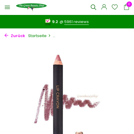
0
9.2
@
5961 reviews
Zurück
Startseite
...