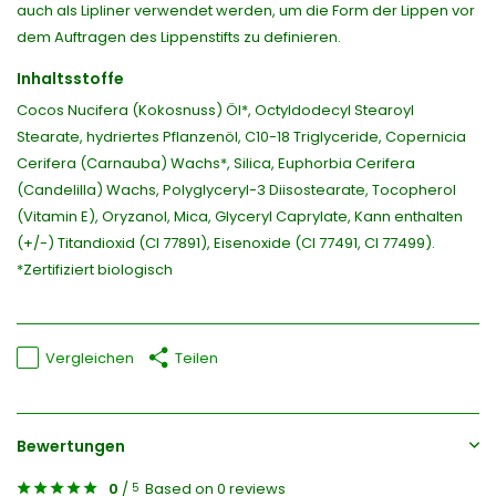
auch als Lipliner verwendet werden, um die Form der Lippen vor
dem Auftragen des Lippenstifts zu definieren.
Inhaltsstoffe
Cocos Nucifera (Kokosnuss) Öl*, Octyldodecyl Stearoyl
Stearate, hydriertes Pflanzenöl, C10-18 Triglyceride, Copernicia
Cerifera (Carnauba) Wachs*, Silica, Euphorbia Cerifera
(Candelilla) Wachs, Polyglyceryl-3 Diisostearate, Tocopherol
(Vitamin E), Oryzanol, Mica, Glyceryl Caprylate, Kann enthalten
(+/-) Titandioxid (CI 77891), Eisenoxide (CI 77491, CI 77499).
*Zertifiziert biologisch
Vergleichen
Teilen
Bewertungen
0
/
Based on 0 reviews
5