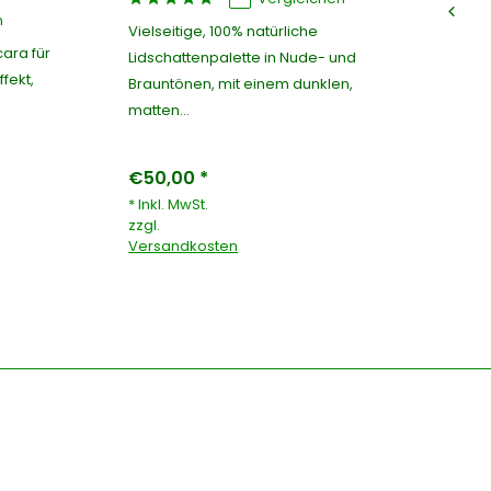
n
Vielseitige, 100% natürliche
Le
ara für
Lidschattenpalette in Nude- und
Gr
fekt,
Brauntönen, mit einem dunklen,
üb
matten...
€50,00 *
€5
* Inkl. MwSt.
* I
zzgl.
zzg
Versandkosten
Ve