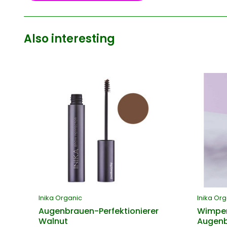
Also interesting
Inika Organic
Inika Or
Augenbrauen-Perfektionierer
Wimper
Walnut
Augen