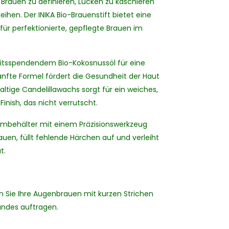
 Brauen zu definieren, Lücken zu kaschieren
hen. Der INIKA Bio-Brauenstift bietet eine
ür perfektionierte, gepflegte Brauen im
itsspendendem Bio-Kokosnussöl für eine
sanfte Formel fördert die Gesundheit der Haut
tige Candelillawachs sorgt für ein weiches,
inish, das nicht verrutscht.
iumbehälter mit einem Präzisionswerkzeug
auen, füllt fehlende Härchen auf und verleiht
t.
len Sie Ihre Augenbrauen mit kurzen Strichen
andes auftragen.