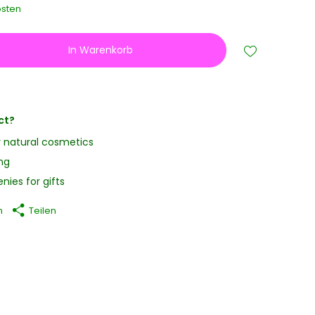
sten
In Warenkorb
ct?
y natural cosmetics
ng
nies for gifts
n
Teilen