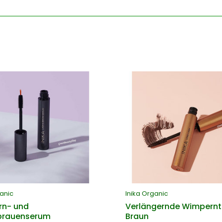
ganic
Inika Organic
n- und
Verlängernde Wimpern
brauenserum
Braun