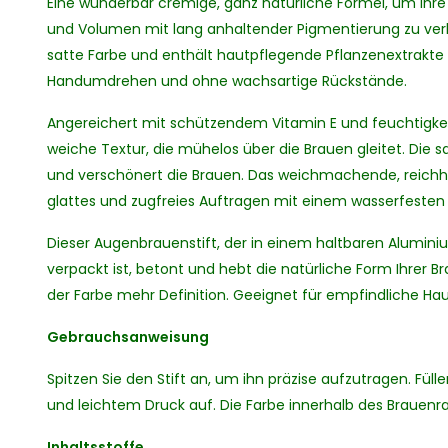
Eine wunderbar cremige, ganz natürliche Formel, um Ihre
und Volumen mit lang anhaltender Pigmentierung zu verlei
satte Farbe und enthält hautpflegende Pflanzenextrakte f
Handumdrehen und ohne wachsartige Rückstände.
Angereichert mit schützendem Vitamin E und feuchtigke
weiche Textur, die mühelos über die Brauen gleitet. Die 
und verschönert die Brauen. Das weichmachende, reichhal
glattes und zugfreies Auftragen mit einem wasserfesten F
Dieser Augenbrauenstift, der in einem haltbaren Alumin
verpackt ist, betont und hebt die natürliche Form Ihrer Br
der Farbe mehr Definition. Geeignet für empfindliche Hau
Gebrauchsanweisung
Spitzen Sie den Stift an, um ihn präzise aufzutragen. Fül
und leichtem Druck auf. Die Farbe innerhalb des Brauenr
Inhaltsstoffe