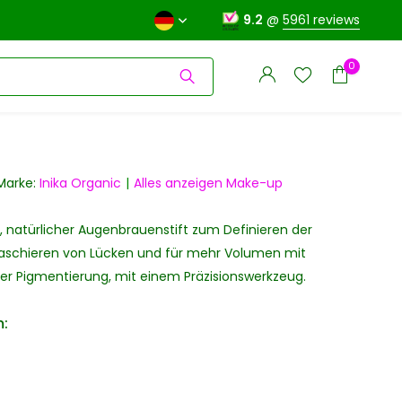
9.2
@
5961 reviews
0
Marke:
Inika Organic
Alles anzeigen Make-up
 natürlicher Augenbrauenstift zum Definieren der
Benutzerkonto
Benutzerkonto
anlegen
aschieren von Lücken und für mehr Volumen mit
anlegen
er Pigmentierung, mit einem Präzisionswerkzeug.
: