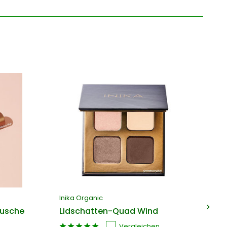
Inika Organic
In
tusche
Lidschatten-Quad Wind
Ma
Vergleichen