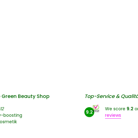
 Green Beauty Shop
Top-Service & Qualit
12
We score
9.2
o
9.2
y-boosting
reviews
kosmetik