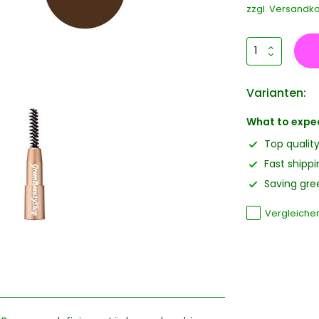
zzgl.
Versandko
Varianten:
What to expe
Top qualit
Fast shippi
Saving gree
Vergleiche