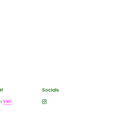
ät
Socials
n
5961