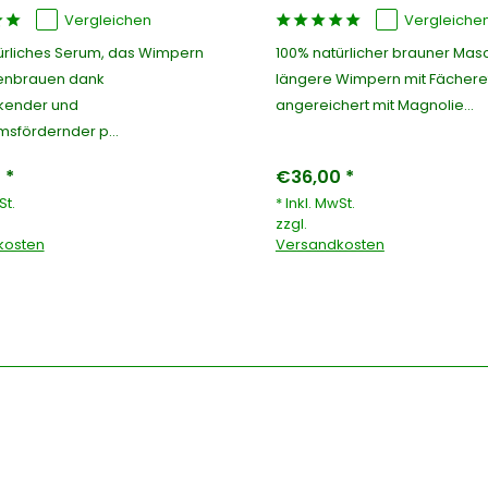
Vergleichen
Vergleiche
ürliches Serum, das Wimpern
100% natürlicher brauner Masc
enbrauen dank
längere Wimpern mit Fächeref
kender und
angereichert mit Magnolie...
sfördernder p...
 *
€36,00 *
St.
* Inkl. MwSt.
zzgl.
kosten
Versandkosten