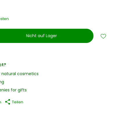
sten
Nicht auf Lager
ct?
y natural cosmetics
ng
nies for gifts
n
Teilen