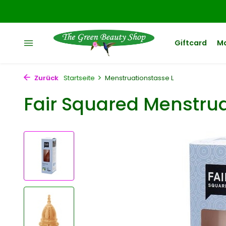
Giftcard
M
Zurück
Startseite
Menstruationstasse L
Fair Squared Menstrua