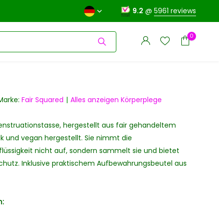
9.2
@
5961 reviews
0
Marke:
Fair Squared
Alles anzeigen Körperplege
nstruationstasse, hergestellt aus fair gehandeltem
Benutzerkonto
Benutzerkonto
anlegen
 und vegan hergestellt. Sie nimmt die
anlegen
lüssigkeit nicht auf, sondern sammelt sie und bietet
Schutz. Inklusive praktischem Aufbewahrungsbeutel aus
: