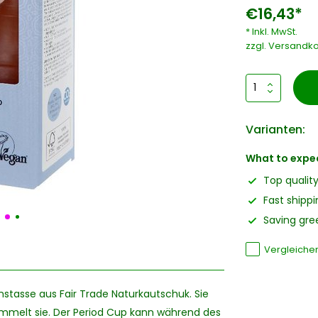
€16,43*
* Inkl. MwSt.
zzgl.
Versandko
Varianten:
What to expe
Top qualit
Fast shippi
Saving gree
Vergleiche
nstasse aus Fair Trade Naturkautschuk. Sie
ammelt sie. Der Period Cup kann während des