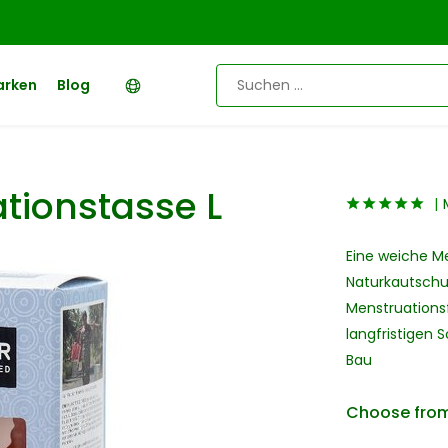
arken
Blog
tionstasse L
Eine weiche Me
Naturkautschuk
Menstruationsf
langfristigen 
Bau
Choose from