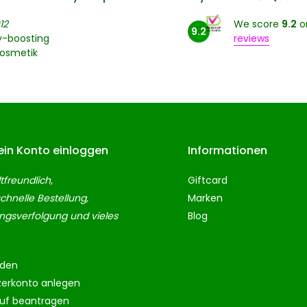
12
We score
9.2
o
9.2
y-boosting
reviews
kosmetik
ein Konto einloggen
Informationen
freundlich,
Giftcard
chnelle Bestellung,
Marken
gsverfolgung und vieles
Blog
den
zerkonto anlegen
ruf beantragen