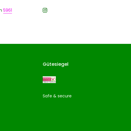
n
5961
Gütesiegel
Safe & secure