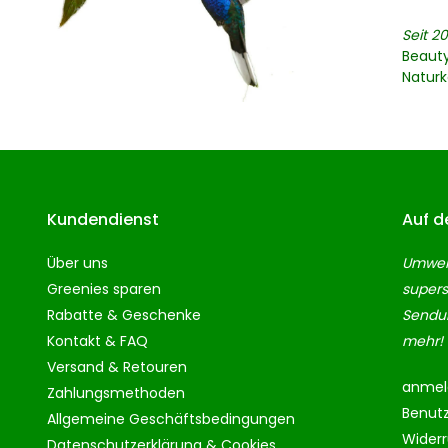
Seit 20
Beaut
Natur
Kundendienst
Auf d
Über uns
Umwelt
Greenies sparen
supers
Rabatte & Geschenke
Sendun
Kontakt & FAQ
mehr!
Versand & Retouren
anmel
Zahlungsmethoden
Benut
Allgemeine Geschäftsbedingungen
Wider
Datenschutzerklärung & Cookies