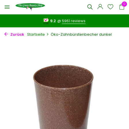
0
9.2
@
5961 reviews
Zurück
Startseite
Öko-Zahnbürstenbecher dunkel