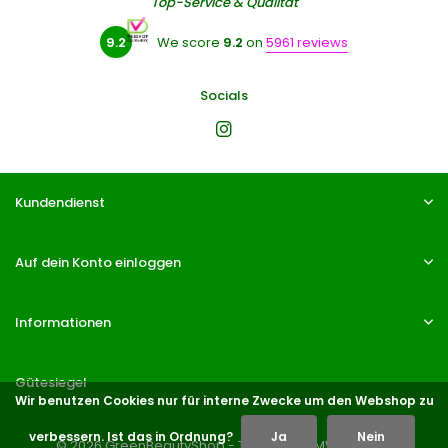
Top-Service & Qualität
9.2
We score
9.2
on
5961 reviews
Socials
Kundendienst
Auf dein Konto einloggen
Informationen
Gütesiegel
Wir benutzen Cookies nur für interne Zwecke um den Webshop zu
verbessern. Ist das in Ordnung?
Ja
Nein
© 2026 GreenBeautyShop - Theme By
DMWS
x
Plus+