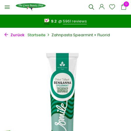
0
9.2
@
5961 reviews
Zurück
Startseite
Zahnpasta Spearmint + Fluorid