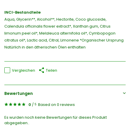
INCI-Bestandteile
Aqua, Glycerin**, Alcohol**, Hectorite, Coco glucoside,
Calendula officinalis flower extract*, Xanthan gum, Citrus
limonum peel oil*, Melaleuca alternifolia oil*, Cymbopogon
citratus oil*, Lactic acid, Citral, Limonene *Organischer Ursprung
Natürlich in den ätherischen Ölen enthalten
Vergleichen
Teilen
Bewertungen
0
/
Based on 0 reviews
5
Es wurden noch keine Bewertungen für dieses Produkt
abgegeben..