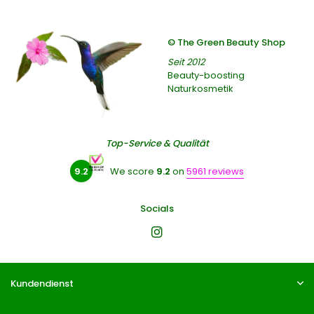
© The Green Beauty Shop
Seit 2012
Beauty-boosting
Naturkosmetik
Top-Service & Qualität
9.2
We score
9.2
on
5961 reviews
Socials
Kundendienst