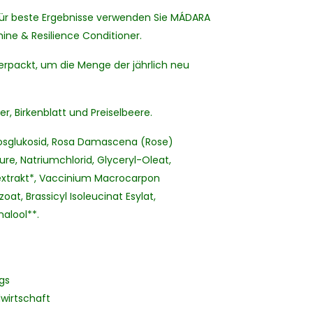
Für beste Ergebnisse verwenden Sie MÁDARA
ne & Resilience Conditioner.
erpackt, um die Menge der jährlich neu
er, Birkenblatt und Preiselbeere.
kosglukosid, Rosa Damascena (Rose)
re, Natriumchlorid, Glyceryl-Oleat,
textrakt*, Vaccinium Macrocarpon
at, Brassicyl Isoleucinat Esylat,
nalool**.
gs
dwirtschaft