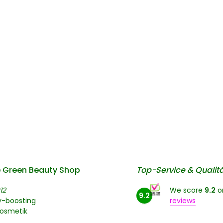
 Green Beauty Shop
Top-Service & Qualit
12
We score
9.2
o
9.2
y-boosting
reviews
kosmetik