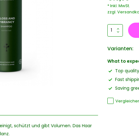
* Inkl. MwSt.
zzgl.
Versandko
Varianten:
What to expe
Top qualit
Fast shippi
Saving gree
Vergleiche
einigt, schützt und gibt Volumen. Das Haar
lanz.