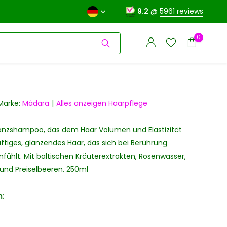
9.2
@
5961 reviews
0
Marke:
Mádara
Alles anzeigen Haarpflege
lanzshampoo, das dem Haar Volumen und Elastizität
Benutzerkonto
Benutzerkonto
anlegen
räftiges, glänzendes Haar, das sich bei Berührung
anlegen
fühlt. Mit baltischen Kräuterextrakten, Rosenwasser,
 und Preiselbeeren. 250ml
: