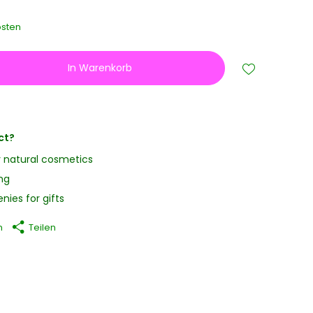
sten
In Warenkorb
ct?
y natural cosmetics
ng
nies for gifts
n
Teilen