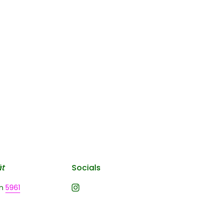
ät
Socials
n
5961