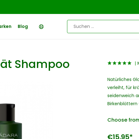
arken
Blog
ität Shampoo
Natürliches G
verleiht, für k
seidenweich an
Birkenblättern
Choose from
€15,95*