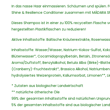
In das nasse Haar einmassieren. Schäumen und spülen. 
Shine & Resilience Conditioner zusammen mit MÁDARA Shi
Dieses Shampoo ist in einer zu 100% recycelten Flasche v
hergestellten Plastikflaschen zu reduzieren!
Aktive Inhaltsstoffe: Baltische Kräuterextrakte, Rosenwass
Inhaltsstoffe: Wasser/Wasser, Natrium-Kokos-Sulfat, Ko
Blütenwasser*, Cocamidopropylbetain, Betain, Zitronensäu
Aroma/Duftstoff, Benzylalkohol, Betula Alba (Birke)-Blat
(Cranberry)-Fruchtextrakt*, Brassica Alkohol, Natriumbenzo
hydrolysiertes Weizenprotein, Kaliumsorbat, Limonen**, Li
* Zutaten aus biologischer Landwirtschaft
** natürliche ätherische Öle
99% der gesamten Inhaltsstoffe sind natürlichen Ursprun
5% der gesamten Inhaltsstoffe sind aus biologischer Lan