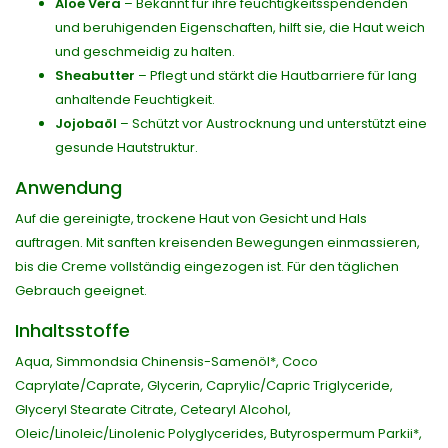
Aloe Vera
– Bekannt für ihre feuchtigkeitsspendenden
und beruhigenden Eigenschaften, hilft sie, die Haut weich
und geschmeidig zu halten.
Sheabutter
– Pflegt und stärkt die Hautbarriere für lang
anhaltende Feuchtigkeit.
Jojobaöl
– Schützt vor Austrocknung und unterstützt eine
gesunde Hautstruktur.
Anwendung
Auf die gereinigte, trockene Haut von Gesicht und Hals
auftragen. Mit sanften kreisenden Bewegungen einmassieren,
bis die Creme vollständig eingezogen ist. Für den täglichen
Gebrauch geeignet.
Inhaltsstoffe
Aqua, Simmondsia Chinensis-Samenöl*, Coco
Caprylate/Caprate, Glycerin, Caprylic/Capric Triglyceride,
Glyceryl Stearate Citrate, Cetearyl Alcohol,
Oleic/Linoleic/Linolenic Polyglycerides, Butyrospermum Parkii*,