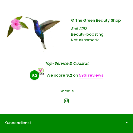
© The Green Beauty Shop
Seit 2012
Beauty-boosting
Naturkosmetik
Top-Service & Qualität
9.2
We score
9.2
on
5961 reviews
Socials
Kundendienst