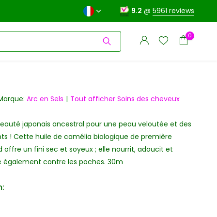
9.2
@
5961 reviews
0
Marque:
Arc en Sels
Tout afficher Soins des cheveux
eauté japonais ancestral pour une peau veloutée et des
S'inscrire
nts ! Cette huile de camélia biologique de première
S'inscrire
d offre un fini sec et soyeux ; elle nourrit, adoucit et
le également contre les poches. 30m
: