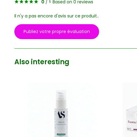
0
/
Based on 0 reviews
5
Il n'y a pas encore d'avis sur ce produit..
Publiez votre propre évaluation
Also interesting