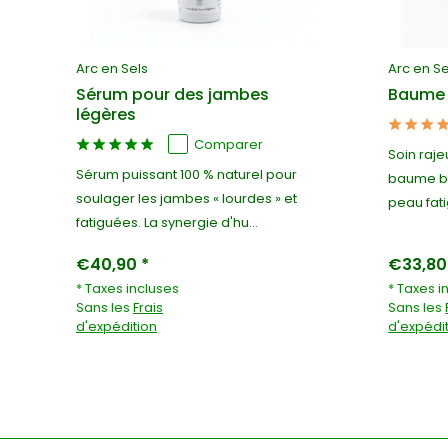
Arc en Sels
Arc en Se
Sérum pour des jambes
Baume 
légères
Comparer
et
Soin raje
Sérum puissant 100 % naturel pour
baume bi
soulager les jambes « lourdes » et
peau fati
fatiguées. La synergie d'hu...
€40,90 *
€33,80
* Taxes incluses
* Taxes i
Sans les
Frais
Sans les
d'expédition
d'expédi