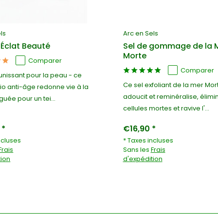
ls
Arc en Sels
Éclat Beauté
Sel de gommage de la 
Morte
Comparer
Comparer
unissant pour la peau - ce
Ce sel exfoliant de la mer Mor
o anti-âge redonne vie à la
adoucit et reminéralise, élimi
guée pour un tei...
cellules mortes et ravive l'...
 *
€16,90 *
ncluses
* Taxes incluses
Frais
Sans les
Frais
tion
d'expédition