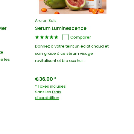
Arc en Sels
Ar
Mer
Serum Luminescence
Sé
lé
Comparer
Donnez à votre teint un éclat chaud et
te
Sé
sain grâce à ce sérum visage
ne les
so
revitalisant et bio aux hui...
fat
€36,00 *
€4
* Taxes incluses
* 
Sans les
Frais
Sa
d'expédition
d'