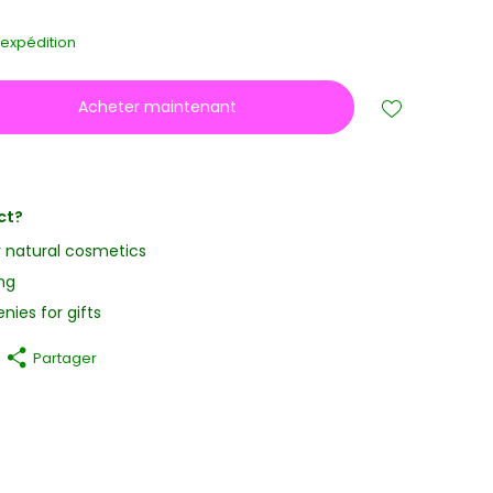
s
'expédition
Acheter maintenant
ct?
y natural cosmetics
ng
nies for gifts
Partager