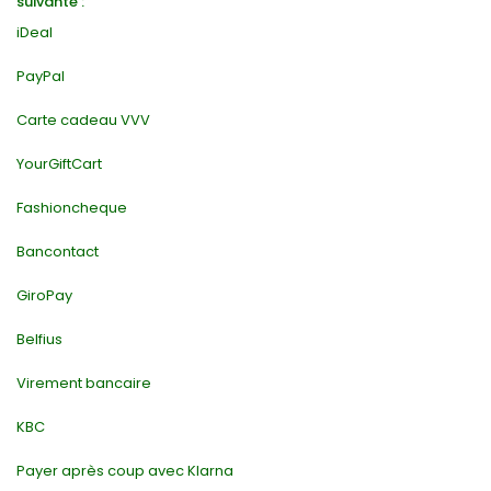
suivante :
iDeal
PayPal
Carte cadeau VVV
YourGiftCart
Fashioncheque
Bancontact
GiroPay
Belfius
Virement bancaire
KBC
Payer après coup avec Klarna