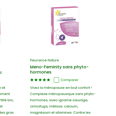
Fleurance Nature
Meno-Feminity sans phyto-
u
hormones
Comparer
e et
Vivez la ménopause en tout confort !
lément
Complexe ménopausique sans phyto-
ifié bio,
hormones, avec igname sauvage,
et
cimicifuga, mélisse, calcium,
ides gras
magnésium et vitamines. Contre les