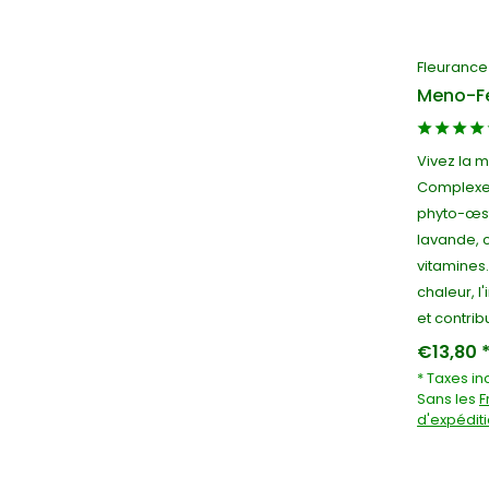
Fleurance
Meno-Fe
Vivez la 
Complexe
phyto-œst
lavande, 
vitamines
chaleur, l'
et contri
€13,80 
* Taxes in
Sans les
F
d'expédit