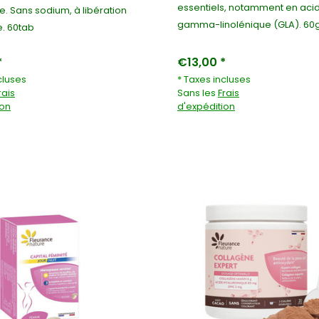
essentiels, notamment en aci
. Sans sodium, à libération
gamma-linolénique (GLA). 60g
. 60tab
*
€13,00 *
cluses
* Taxes incluses
rais
Sans les
Frais
ion
d'expédition