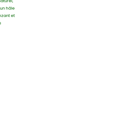
aturel,
 un hâle
nzant et
s