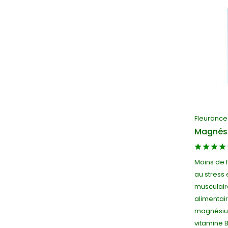
Fleurance
Magnés
Moins de f
au stress 
musculair
alimentai
magnésium
vitamine 