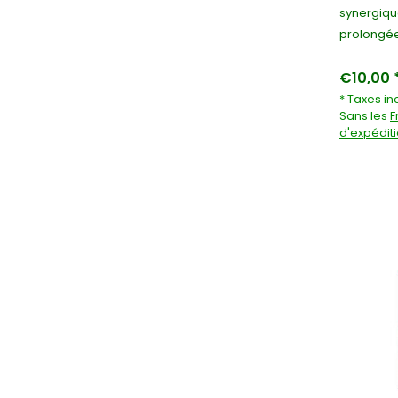
synergique
prolongée
€10,00 
* Taxes in
Sans les
F
d'expédit