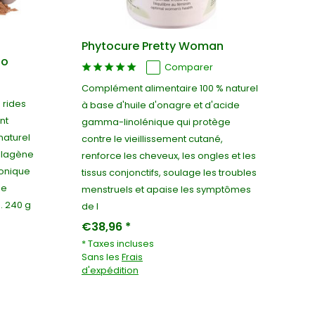
Phytocure Pretty Woman
ao
Comparer
Complément alimentaire 100 % naturel
 rides
à base d'huile d'onagre et d'acide
nt
gamma-linolénique qui protège
naturel
contre le vieillissement cutané,
llagène
renforce les cheveux, les ongles et les
ronique
tissus conjonctifs, soulage les troubles
ne
menstruels et apaise les symptômes
. 240 g
de l
€38,96 *
* Taxes incluses
Sans les
Frais
d'expédition