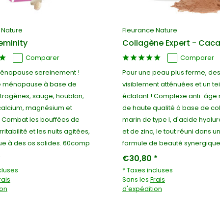
 Nature
Fleurance Nature
minity
Collagène Expert - Cac
Comparer
Comparer
ménopause sereinement !
Pour une peau plus ferme, des
 ménopause à base de
visiblement atténuées et un tei
rogènes, sauge, houblon,
éclatant ! Complexe anti-âge 
calcium, magnésium et
de haute qualité à base de co
. Combat les bouffées de
marin de type I, d'acide hyalu
irritabilité et les nuits agitées,
et de zinc, le tout réuni dans u
bue à des os solides. 60comp
formule de beauté synergique
*
€30,80 *
cluses
* Taxes incluses
rais
Sans les
Frais
ion
d'expédition