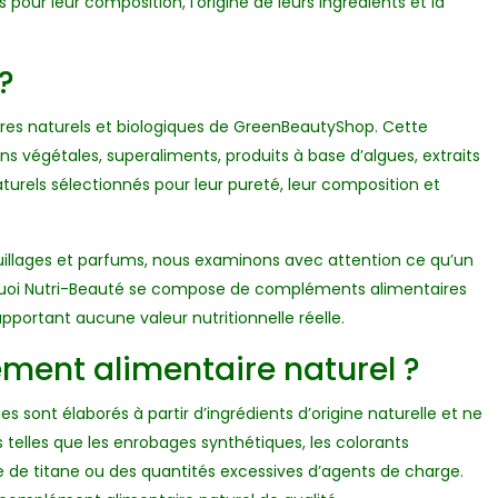
pour leur composition, l’origine de leurs ingrédients et la
?
res naturels et biologiques de GreenBeautyShop. Cette
s végétales, superaliments, produits à base d’algues, extraits
rels sélectionnés pour leur pureté, leur composition et
uillages et parfums, nous examinons avec attention ce qu’un
urquoi Nutri-Beauté se compose de compléments alimentaires
apportant aucune valeur nutritionnelle réelle.
ment alimentaire naturel ?
 sont élaborés à partir d’ingrédients d’origine naturelle et ne
telles que les enrobages synthétiques, les colorants
oxyde de titane ou des quantités excessives d’agents de charge.