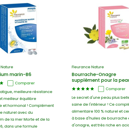
 Nature
Fleurance Nature
ium marin-B6
Bourrache-Onagre
supplément pour la pea
Comparer
Comparer
atigue, meilleure résistance
Le secret d'une peau plus bell
et meilleur équilibre
saine de l'intérieur ! Ce comp
e et hormonal ! Complément
alimentaire 100 % naturel et cert
re naturel avec du
à base d'huiles de bourrache 
 de la mer Morte et de la
d'onagre, est très riche en ac
B6, dans une formule