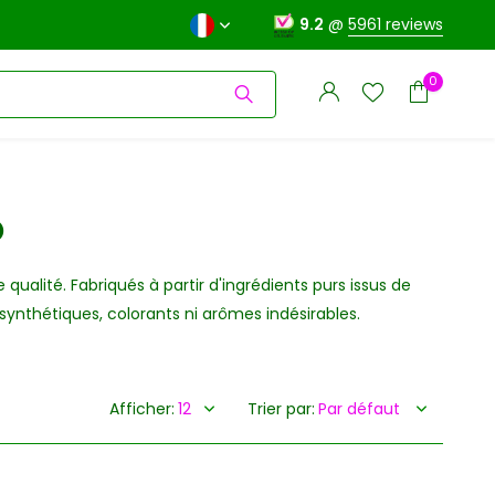
9.2
@
5961 reviews
0
o
alité. Fabriqués à partir d'ingrédients purs issus de
S'inscrire
synthétiques, colorants ni arômes indésirables.
S'inscrire
Afficher:
Trier par: