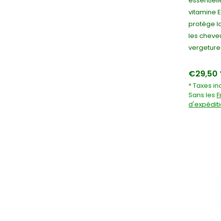
essentiell
vitamine E
protège l
les cheveu
vergetures
€29,50 
* Taxes in
Sans les
F
d'expédit