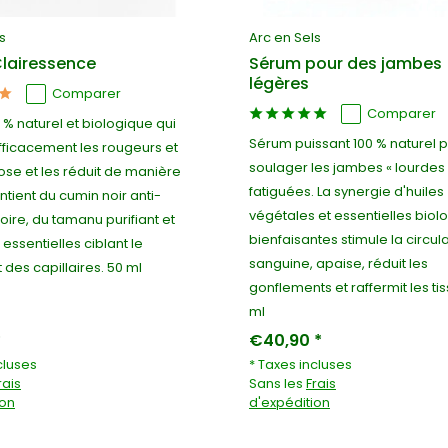
s
Arc en Sels
lairessence
Sérum pour des jambes
légères
Comparer
Comparer
% naturel et biologique qui
Sérum puissant 100 % naturel 
ficacement les rougeurs et
soulager les jambes « lourdes 
ose et les réduit de manière
fatiguées. La synergie d'huiles
ontient du cumin noir anti-
végétales et essentielles biol
ire, du tamanu purifiant et
bienfaisantes stimule la circul
 essentielles ciblant le
sanguine, apaise, réduit les
 des capillaires. 50 ml
gonflements et raffermit les tis
ml
*
€40,90 *
cluses
* Taxes incluses
rais
Sans les
Frais
ion
d'expédition