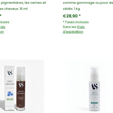
 pigmentaires, les cernes et
comme gommage ou pour des
es cheveux. 15 ml
ciblés. 1 kg
*
€28,90 *
cluses
* Taxes incluses
rais
Sans les
Frais
ion
d'expédition