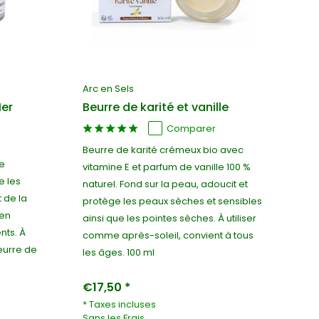
Arc en Sels
er
Beurre de karité et vanille
Comparer
Beurre de karité crémeux bio avec
te
vitamine E et parfum de vanille 100 %
e les
naturel. Fond sur la peau, adoucit et
t de la
protège les peaux sèches et sensibles
 en
ainsi que les pointes sèches. À utiliser
nts. À
comme après-soleil, convient à tous
eurre de
les âges. 100 ml
€17,50 *
* Taxes incluses
Sans les
Frais