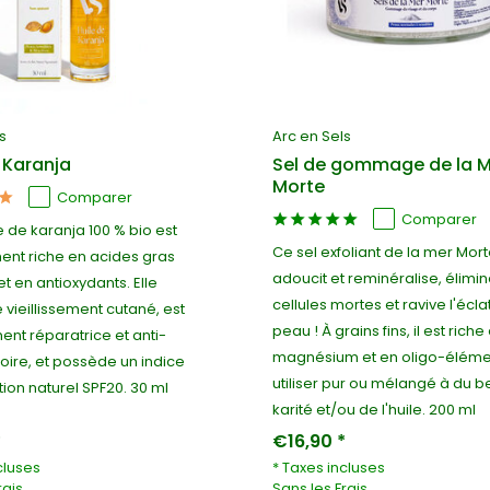
s
Arc en Sels
 Karanja
Sel de gommage de la M
Morte
Comparer
Comparer
e de karanja 100 % bio est
Ce sel exfoliant de la mer Mor
nt riche en acides gras
adoucit et reminéralise, élimin
 en antioxydants. Elle
cellules mortes et ravive l'écla
e vieillissement cutané, est
peau ! À grains fins, il est riche
nt réparatrice et anti-
magnésium et en oligo-éléme
oire, et possède un indice
utiliser pur ou mélangé à du b
ion naturel SPF20. 30 ml
karité et/ou de l'huile. 200 ml
*
€16,90 *
cluses
* Taxes incluses
rais
Sans les
Frais