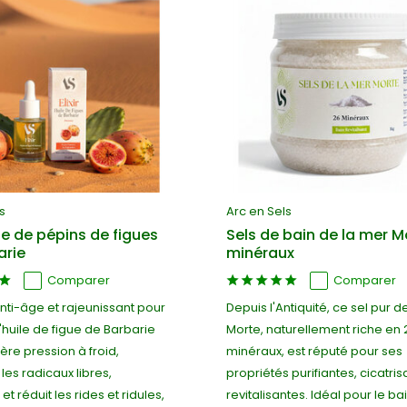
s
Arc en Sels
uile de pépins de figues
Sels de bain de la mer M
arie
minéraux
Comparer
Comparer
nti-âge et rajeunissant pour
Depuis l'Antiquité, ce sel pur d
L'huile de figue de Barbarie
Morte, naturellement riche en 
ère pression à froid,
minéraux, est réputé pour ses
 les radicaux libres,
propriétés purifiantes, cicatris
et réduit les rides et ridules,
revitalisantes. Idéal pour le bai