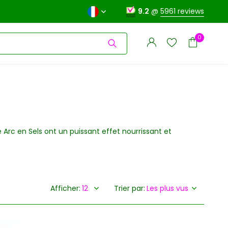
9.2
@
5961 reviews
0
 Arc en Sels ont un puissant effet nourrissant et
S'inscrire
S'inscrire
Afficher:
Trier par: