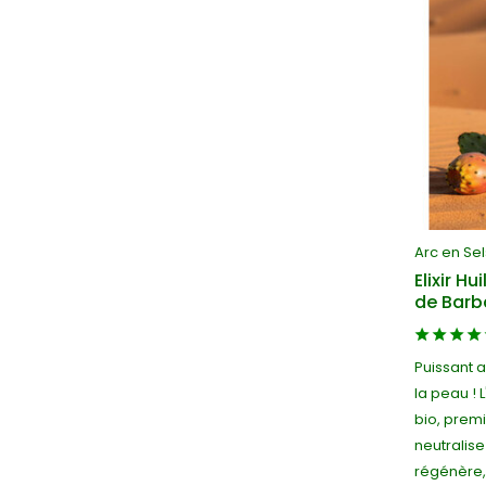
Arc en Sel
Elixir H
de Barb
Puissant a
la peau ! 
bio, premi
neutralise
régénère, 