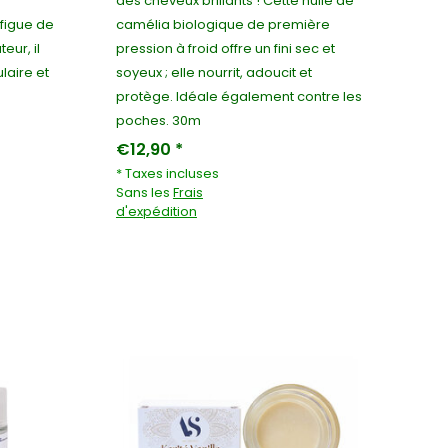
des cheveux brillants ! Cette huile de
 figue de
camélia biologique de première
eur, il
pression à froid offre un fini sec et
laire et
soyeux ; elle nourrit, adoucit et
protège. Idéale également contre les
poches. 30m
€12,90 *
* Taxes incluses
Sans les
Frais
d'expédition