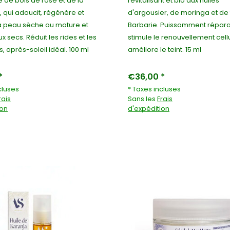
e de bois de rose et de la
revitalisant et bio aux huiles
, qui adoucit, régénère et
d'argousier, de moringa et de
a peau sèche ou mature et
Barbarie. Puissamment réparat
x secs. Réduit les rides et les
stimule le renouvellement cellu
, après-soleil idéal. 100 ml
améliore le teint. 15 ml
*
€36,00 *
cluses
* Taxes incluses
rais
Sans les
Frais
ion
d'expédition