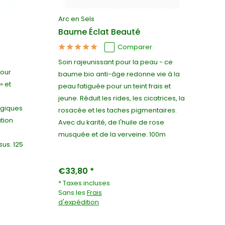
Arc en Sels
Baume Éclat Beauté
Comparer
Soin rajeunissant pour la peau - ce
pour
baume bio anti-âge redonne vie à la
» et
peau fatiguée pour un teint frais et
jeune. Réduit les rides, les cicatrices, la
ogiques
rosacée et les taches pigmentaires.
ation
Avec du karité, de l'huile de rose
musquée et de la verveine. 100m
sus. 125
€33,80 *
* Taxes incluses
Sans les
Frais
d'expédition