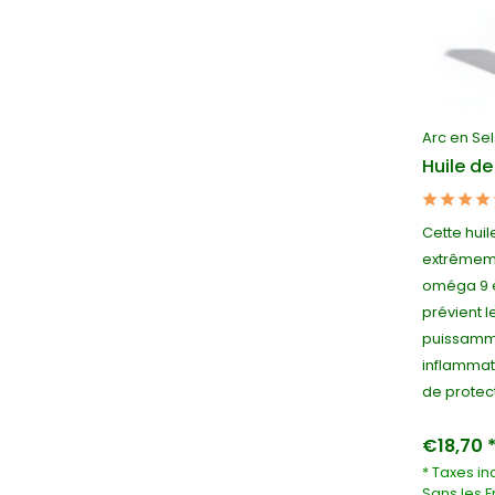
Arc en Sel
Huile de
Cette huil
extrêmeme
oméga 9 et
prévient l
puissamme
inflammat
de protect
€18,70 
* Taxes in
Sans les
F