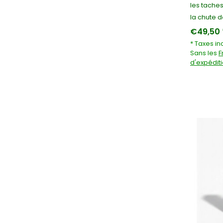
les taches
la chute d
€49,50 
* Taxes in
Sans les
F
d'expédit