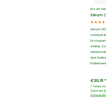
Arc en Sel
Sérum C
Sérum 100 
combat ef
la couper
visible. C
inflammato
des huiles
traitement
€30,15 
* Taxes in
Sans les
F
d'expédit