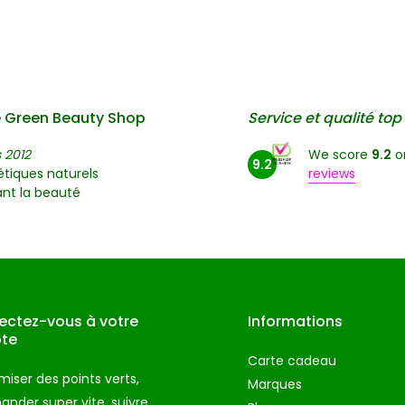
 Green Beauty Shop
Service et qualité top
 2012
We score
9.2
o
9.2
tiques naturels
reviews
nt la beauté
ctez-vous à votre
Informations
te
Carte cadeau
iser des points verts,
Marques
der super vite, suivre