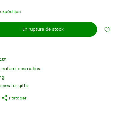
s
'expédition
En rupture de stock
ct?
y natural cosmetics
ng
nies for gifts
Partager