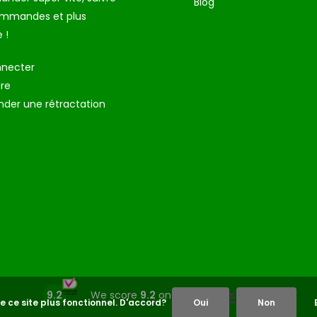
Blog
ommandes et plus
 !
nnecter
ire
der une rétractation
9.2
We score
9.2
on
5961 reviews
e ce site plus fonctionnel. D'accord?
Oui
Non