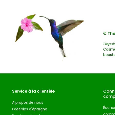
© The
Depuis
Cosmé
boosta
Service à la clientèle
Conne
comp
A propos de nous
Économ
Greenies d'épargne
comman