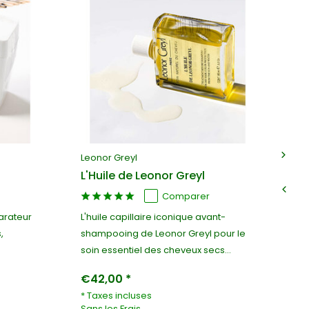
Leonor Greyl
Le
L'Huile de Leonor Greyl
Ma
Comparer
arateur
L'huile capillaire iconique avant-
Ma
,
shampooing de Leonor Greyl pour le
et
soin essentiel des cheveux secs...
se
€42,00 *
€5
* Taxes incluses
* 
Sans les
Frais
Sa