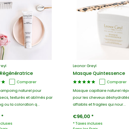
reyl
Leonor Greyl
Régénératrice
Masque Quintessence
Comparer
Comparer
ampoing naturel pour
Masque capillaire naturel rép
secs, texturés et abîmés par
pour les cheveux déshydratés
ng ou la coloration q...
affaiblis et fragiles qui nour...
 *
€96,00 *
ncluses
* Taxes incluses
Frais
Sans les
Frais