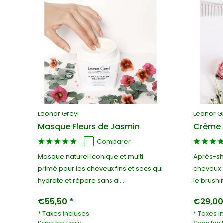
Leonor Greyl
Leonor G
Masque Fleurs de Jasmin
Crème 
Comparer
el
Masque naturel iconique et multi
Après-sh
primé pour les cheveux fins et secs qui
cheveux 
hydrate et répare sans al...
le brushi
€55,50 *
€29,00
* Taxes incluses
* Taxes i
Sans les
Frais
Sans les