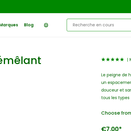
Marques
Blog
démêlant
Le peigne de 
un espacement
douceur et san
tous les types
Choose from
€7,00*