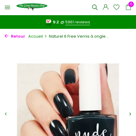
0
9.2
@
5961 reviews
Retour
Accueil
Naturel 6 Free Vernis à ongle...