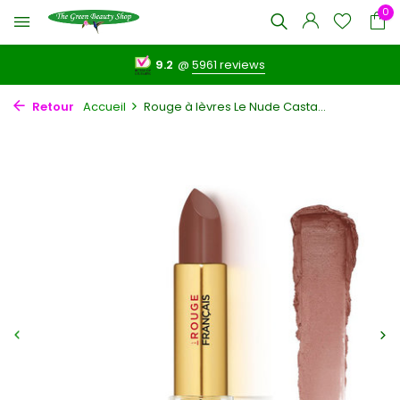
0
9.2
@
5961 reviews
Retour
Accueil
Rouge à lèvres Le Nude Casta...