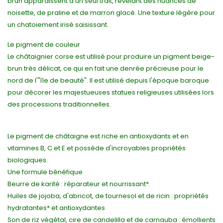
brun apparaissent d'un seul trait, révélant des nuances de
noisette, de praline et de marron glacé. Une texture légère pour
un chatoiement irisé saisissant.
Le pigment de couleur
Le châtaignier corse est utilisé pour produire un pigment beige-
brun très délicat, ce qui en fait une denrée précieuse pour le
nord de l'"île de beauté". Il est utilisé depuis l'époque baroque
pour décorer les majestueuses statues religieuses utilisées lors
des processions traditionnelles.
Le pigment de châtaigne est riche en antioxydants et en
vitamines B, C et E et possède d'incroyables propriétés
biologiques.
Une formule bénéfique
Beurre de karité : réparateur et nourrissant*.
Huiles de jojoba, d'abricot, de tournesol et de ricin : propriétés
hydratantes* et antioxydantes
Son de riz végétal, cire de candelilla et de carnauba : émollients