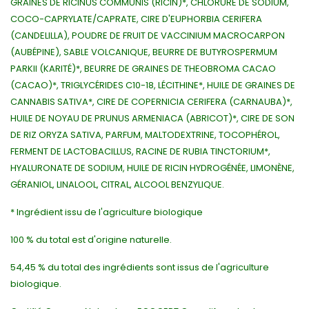
GRAINES DE RICINUS COMMUNIS (RICIN)*, CHLORURE DE SODIUM,
COCO-CAPRYLATE/CAPRATE, CIRE D'EUPHORBIA CERIFERA
(CANDELILLA), POUDRE DE FRUIT DE VACCINIUM MACROCARPON
(AUBÉPINE), SABLE VOLCANIQUE, BEURRE DE BUTYROSPERMUM
PARKII (KARITÉ)*, BEURRE DE GRAINES DE THEOBROMA CACAO
(CACAO)*, TRIGLYCÉRIDES C10-18, LÉCITHINE*, HUILE DE GRAINES DE
CANNABIS SATIVA*, CIRE DE COPERNICIA CERIFERA (CARNAUBA)*,
HUILE DE NOYAU DE PRUNUS ARMENIACA (ABRICOT)*, CIRE DE SON
DE RIZ ORYZA SATIVA, PARFUM, MALTODEXTRINE, TOCOPHÉROL,
FERMENT DE LACTOBACILLUS, RACINE DE RUBIA TINCTORIUM*,
HYALURONATE DE SODIUM, HUILE DE RICIN HYDROGÉNÉE, LIMONÈNE,
GÉRANIOL, LINALOOL, CITRAL, ALCOOL BENZYLIQUE.
* Ingrédient issu de l'agriculture biologique
100 % du total est d'origine naturelle.
54,45 % du total des ingrédients sont issus de l'agriculture
biologique.