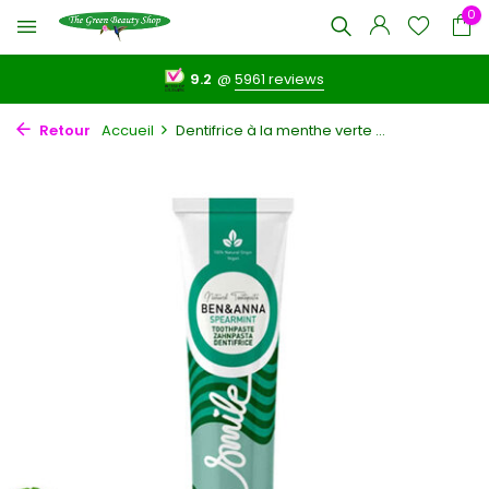
0
9.2
@
5961 reviews
Retour
Accueil
Dentifrice à la menthe verte ...