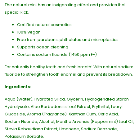
The natural mint has an invigorating effect and provides that
special kick.
Certified natural cosmetics
100% vegan
Free from parabens, phthalates and microplastics
Supports ocean cleaning
Contains sodium fluoride (1450 ppm F-)
For naturally healthy teeth and fresh breath! With natural sodium
fluoride to strengthen tooth enamel and prevent its breakdown.
Ingredients:
Aqua (Water), Hydrated Silica, Glycerin, Hydrogenated Starch
Hydrolysate, Aloe Barbadensis Leaf Extract, Erythritol, Lauryl
Glucoside, Aroma (Fragrance), Xanthan Gum, Citric Acid,
Sodium Fluoride, Alcohol, Mentha Arvensis (Peppermint) Leaf Oil,
Stevia Rebaudiana Extract, Limonene, Sodium Benzoate,
Potassium Sorbate.