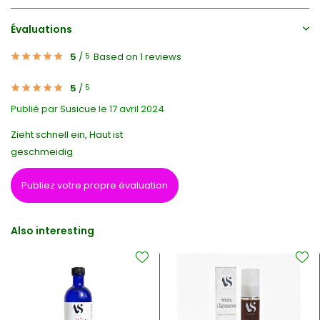
Évaluations
5
/
Based on 1 reviews
5
5
/
5
Publié par
Susicue
le 17 avril 2024
Zieht schnell ein, Haut ist
geschmeidig
Publiez votre propre évaluation
Also interesting