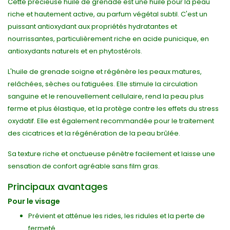
Cette précieuse huile de grenade est une huile pour la peau
riche et hautement active, au parfum végétal subtil. C'est un
puissant antioxydant aux propriétés hydratantes et
nourrissantes, particulièrement riche en acide punicique, en
antioxydants naturels et en phytostérols.
L'huile de grenade soigne et régénère les peaux matures,
relâchées, sèches ou fatiguées. Elle stimule la circulation
sanguine et le renouvellement cellulaire, rend la peau plus
ferme et plus élastique, et la protège contre les effets du stress
oxydatif. Elle est également recommandée pour le traitement
des cicatrices et la régénération de la peau brûlée.
Sa texture riche et onctueuse pénètre facilement et laisse une
sensation de confort agréable sans film gras.
Principaux avantages
Pour le visage
Prévient et atténue les rides, les ridules et la perte de
fermeté