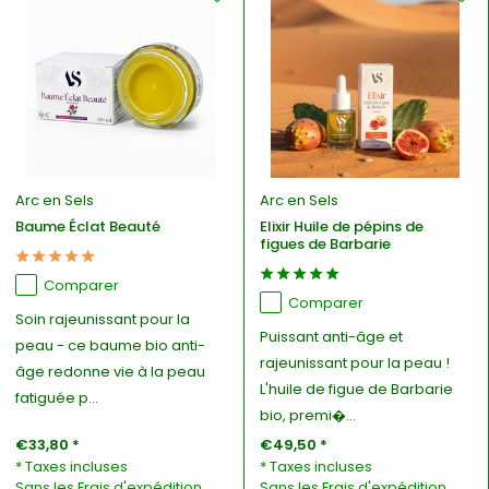
Arc en Sels
Arc en Sels
Baume Éclat Beauté
Elixir Huile de pépins de
figues de Barbarie
Comparer
Comparer
Soin rajeunissant pour la
Puissant anti-âge et
peau - ce baume bio anti-
rajeunissant pour la peau !
âge redonne vie à la peau
L'huile de figue de Barbarie
fatiguée p...
bio, premi�...
€33,80 *
€49,50 *
* Taxes incluses
* Taxes incluses
Sans les
Frais d'expédition
Sans les
Frais d'expédition