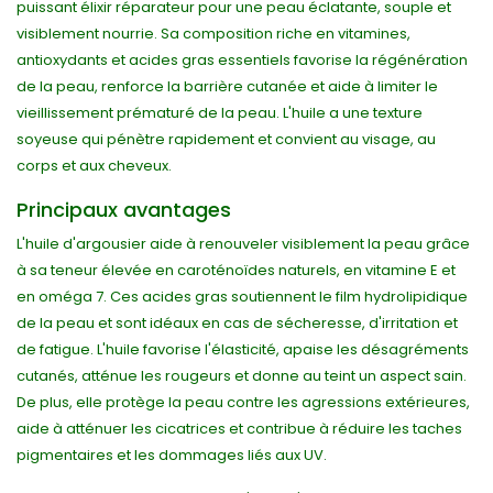
puissant élixir réparateur pour une peau éclatante, souple et
visiblement nourrie. Sa composition riche en vitamines,
antioxydants et acides gras essentiels favorise la régénération
de la peau, renforce la barrière cutanée et aide à limiter le
vieillissement prématuré de la peau. L'huile a une texture
soyeuse qui pénètre rapidement et convient au visage, au
corps et aux cheveux.
Principaux avantages
L'huile d'argousier aide à renouveler visiblement la peau grâce
à sa teneur élevée en caroténoïdes naturels, en vitamine E et
en oméga 7. Ces acides gras soutiennent le film hydrolipidique
de la peau et sont idéaux en cas de sécheresse, d'irritation et
de fatigue. L'huile favorise l'élasticité, apaise les désagréments
cutanés, atténue les rougeurs et donne au teint un aspect sain.
De plus, elle protège la peau contre les agressions extérieures,
aide à atténuer les cicatrices et contribue à réduire les taches
pigmentaires et les dommages liés aux UV.