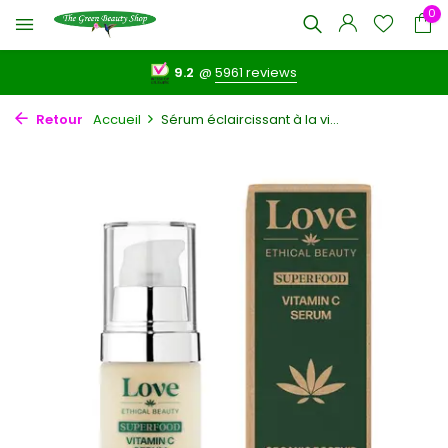
0
9.2
@
5961 reviews
Retour
Accueil
Sérum éclaircissant à la vi...