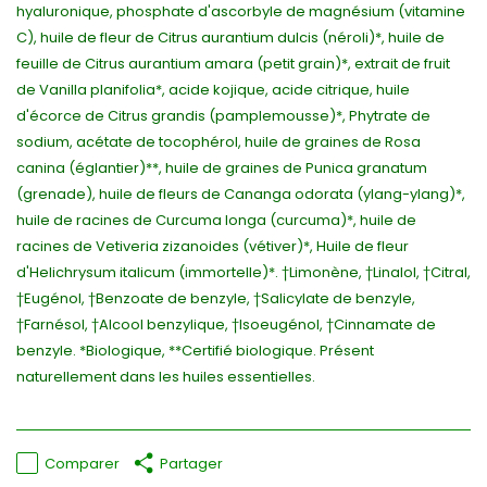
hyaluronique, phosphate d'ascorbyle de magnésium (vitamine
C), huile de fleur de Citrus aurantium dulcis (néroli)*, huile de
feuille de Citrus aurantium amara (petit grain)*, extrait de fruit
de Vanilla planifolia*, acide kojique, acide citrique, huile
d'écorce de Citrus grandis (pamplemousse)*, Phytrate de
sodium, acétate de tocophérol, huile de graines de Rosa
canina (églantier)**, huile de graines de Punica granatum
(grenade), huile de fleurs de Cananga odorata (ylang-ylang)*,
huile de racines de Curcuma longa (curcuma)*, huile de
racines de Vetiveria zizanoides (vétiver)*, Huile de fleur
d'Helichrysum italicum (immortelle)*. †Limonène, †Linalol, †Citral,
†Eugénol, †Benzoate de benzyle, †Salicylate de benzyle,
†Farnésol, †Alcool benzylique, †Isoeugénol, †Cinnamate de
benzyle. *Biologique, **Certifié biologique. Présent
naturellement dans les huiles essentielles.
Comparer
Partager