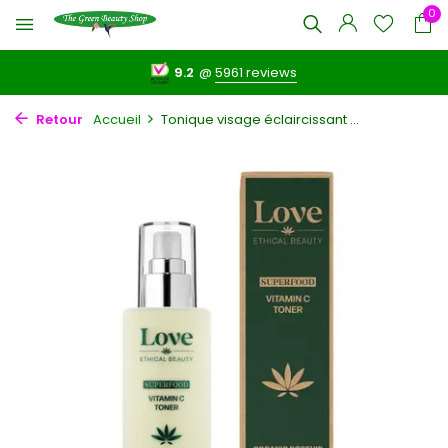
0
9.2
@
5961 reviews
Retour
Accueil
Tonique visage éclaircissant ...