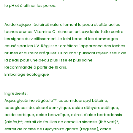
le pH et à affiner les pores.
Acide kojique : éclaircit naturellement la peau et atténue les
taches brunes. Vitamine C : riche en antioxydants. Lutte contre
les signes du vieillissement, le teint terne et les dommages
causés par les UV. Réglisse : améliore l'apparence des taches
brunes et du teint irrégulier. Curcuma : puissant rajeunisseur de
la peau pour une peau plus lisse et plus saine.
Recommandé à partir de 16 ans.
Emballage écologique
Ingrédients :
Aqua, glycérine végétale**, cocamidopropyl bétaïne,
cocoglucoside, alcool benzylique, acide déhydroacétique,
acide sorbique, acide benzoïque, extrait d'aloe barbadensis
(aloès)**, extrait de feuilles de camellia sinensis (thé vert)*,
extrait de racine de Glycyrrhiza glabra (réglisse), acide