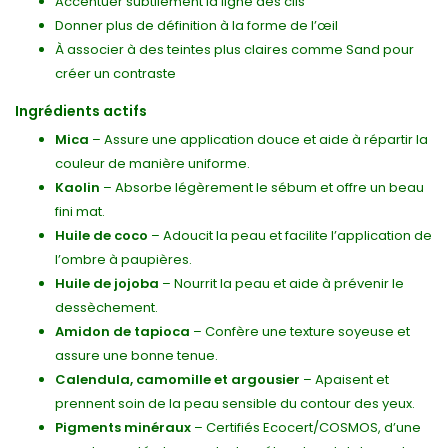
Accentuer subtilement la ligne des cils
Donner plus de définition à la forme de l’œil
À associer à des teintes plus claires comme Sand pour
créer un contraste
Ingrédients actifs
Mica
– Assure une application douce et aide à répartir la
couleur de manière uniforme.
Kaolin
– Absorbe légèrement le sébum et offre un beau
fini mat.
Huile de coco
– Adoucit la peau et facilite l’application de
l’ombre à paupières.
Huile de jojoba
– Nourrit la peau et aide à prévenir le
dessèchement.
Amidon de tapioca
– Confère une texture soyeuse et
assure une bonne tenue.
Calendula, camomille et argousier
– Apaisent et
prennent soin de la peau sensible du contour des yeux.
Pigments minéraux
– Certifiés Ecocert/COSMOS, d’une