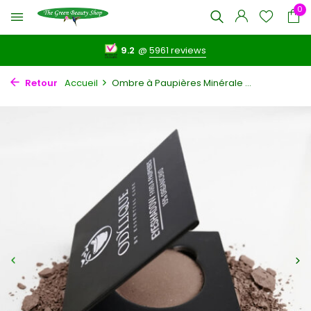
0
9.2
@
5961 reviews
Retour
Accueil
Ombre à Paupières Minérale ...