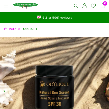
0
9.2
@
5961 reviews
Retour
Accueil
...