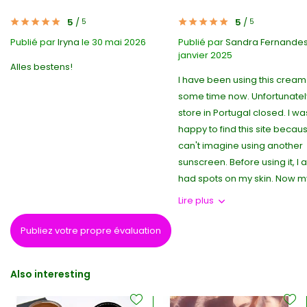
5
/
5
/
5
5
Publié par
Iryna
le 30 mai 2026
Publié par
Sandra Fernande
janvier 2025
Alles bestens!
I have been using this cream
some time now. Unfortunatel
store in Portugal closed. I wa
happy to find this site becaus
can't imagine using another
sunscreen. Before using it, I 
had spots on my skin. Now my 
Lire plus
Publiez votre propre évaluation
Also interesting