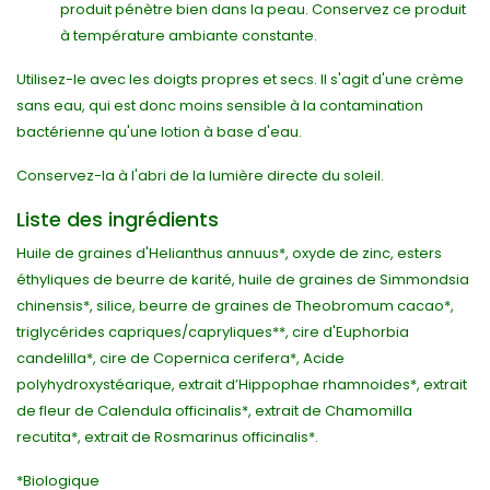
produit pénètre bien dans la peau. Conservez ce produit
à température ambiante constante.
Utilisez-le avec les doigts propres et secs. Il s'agit d'une crème
sans eau, qui est donc moins sensible à la contamination
bactérienne qu'une lotion à base d'eau.
Conservez-la à l'abri de la lumière directe du soleil.
Liste des ingrédients
Huile de graines d'Helianthus annuus*, oxyde de zinc, esters
éthyliques de beurre de karité, huile de graines de Simmondsia
chinensis*, silice, beurre de graines de Theobromum cacao*,
triglycérides capriques/capryliques**, cire d'Euphorbia
candelilla*, cire de Copernica cerifera*, Acide
polyhydroxystéarique, extrait d’Hippophae rhamnoides*, extrait
de fleur de Calendula officinalis*, extrait de Chamomilla
recutita*, extrait de Rosmarinus officinalis*.
*Biologique