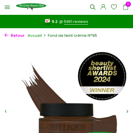
0
9.2
@
5961 reviews
Retour
Accueil
Fond de teint crème N°95