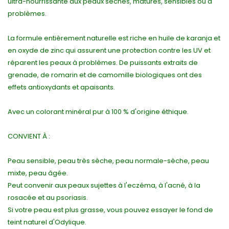
ultra-nourrissante aux peaux sèches, matures, sensibles ou à
problèmes.
La formule entièrement naturelle est riche en huile de karanja et
en oxyde de zinc qui assurent une protection contre les UV et
réparent les peaux à problèmes. De puissants extraits de
grenade, de romarin et de camomille biologiques ont des
effets antioxydants et apaisants.
Avec un colorant minéral pur à 100 % d'origine éthique.
CONVIENT À :
Peau sensible, peau très sèche, peau normale-sèche, peau
mixte, peau âgée.
Peut convenir aux peaux sujettes à l'eczéma, à l'acné, à la
rosacée et au psoriasis.
Si votre peau est plus grasse, vous pouvez essayer le fond de
teint naturel d'Odylique.