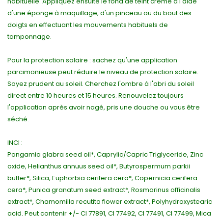
habituelle. Appliquez ensuite le fond de teint crème à l'aide
d'une éponge à maquillage, d'un pinceau ou du bout des
doigts en effectuant les mouvements habituels de
tamponnage.
Pour la protection solaire : sachez qu'une application
parcimonieuse peut réduire le niveau de protection solaire.
Soyez prudent au soleil. Cherchez l'ombre à l'abri du soleil
direct entre 10 heures et 15 heures. Renouvelez toujours
l'application après avoir nagé, pris une douche ou vous être
séché.
INCI :
Pongamia glabra seed oil*, Caprylic/Capric Triglyceride, Zinc
oxide, Helianthus annuus seed oil*, Butyrospermum parkii
butter*, Silica, Euphorbia cerifera cera*, Copernicia cerifera
cera*, Punica granatum seed extract*, Rosmarinus officinalis
extract*, Chamomilla recutita flower extract*, Polyhydroxystearic
acid. Peut contenir +/- CI 77891, CI 77492, CI 77491, CI 77499, Mica