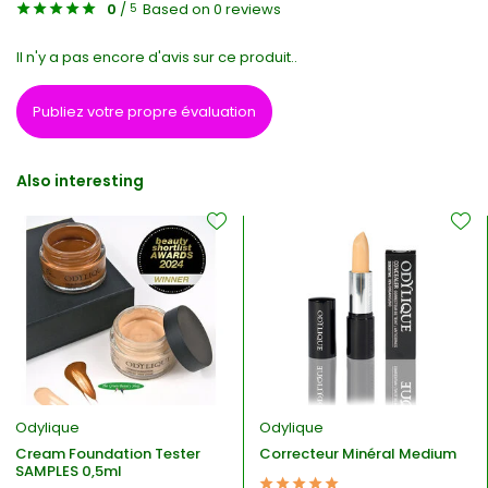
0
/
Based on 0 reviews
5
Il n'y a pas encore d'avis sur ce produit..
Publiez votre propre évaluation
Also interesting
Odylique
Odylique
Cream Foundation Tester
Correcteur Minéral Medium
SAMPLES 0,5ml