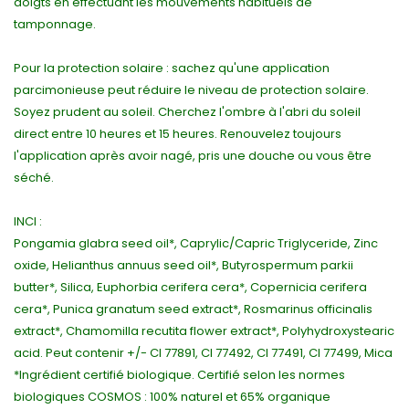
doigts en effectuant les mouvements habituels de
tamponnage.
Pour la protection solaire : sachez qu'une application
parcimonieuse peut réduire le niveau de protection solaire.
Soyez prudent au soleil. Cherchez l'ombre à l'abri du soleil
direct entre 10 heures et 15 heures. Renouvelez toujours
l'application après avoir nagé, pris une douche ou vous être
séché.
INCI :
Pongamia glabra seed oil*, Caprylic/Capric Triglyceride, Zinc
oxide, Helianthus annuus seed oil*, Butyrospermum parkii
butter*, Silica, Euphorbia cerifera cera*, Copernicia cerifera
cera*, Punica granatum seed extract*, Rosmarinus officinalis
extract*, Chamomilla recutita flower extract*, Polyhydroxystearic
acid. Peut contenir +/- CI 77891, CI 77492, CI 77491, CI 77499, Mica
*Ingrédient certifié biologique. Certifié selon les normes
biologiques COSMOS : 100% naturel et 65% organique