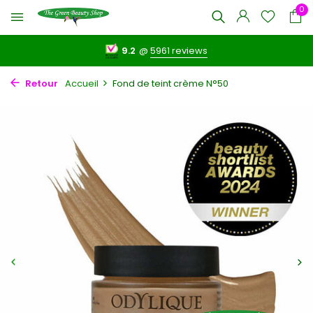
0
9.2
@
5961 reviews
Retour
Accueil
Fond de teint crème N°50