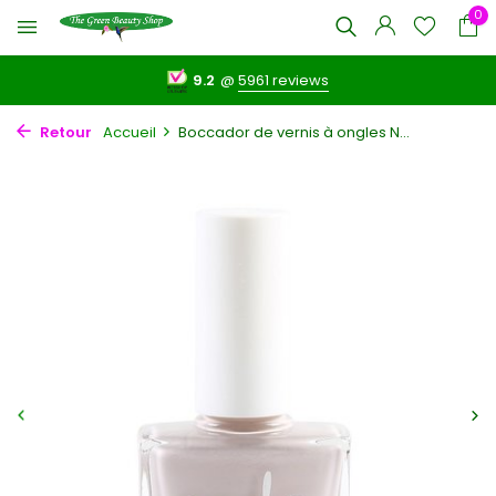
0
9.2
@
5961 reviews
Retour
Accueil
Boccador de vernis à ongles N...