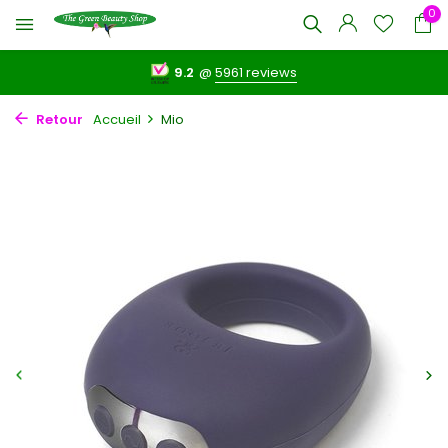
0
9.2
@
5961 reviews
Retour
Accueil
Mio