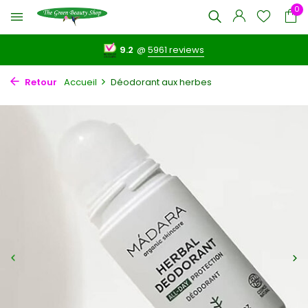
0
9.2
@
5961 reviews
Retour
Accueil
Déodorant aux herbes