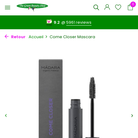
0
9.2
@
5961 reviews
Retour
Accueil
Come Closer Mascara