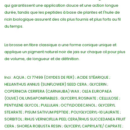
qui garantissent une application douce et une action longue
durée, tandis que les peptides à base de plantes et l'huile de
ricin biologique assurent des cils plus fournis et plus forts au fil
du temps.
La brosse en fibre classique a une forme conique unique et
applique un pigment naturel noir de jais sur chaque cil pour plus
de volume, de longueur et de définition.
Inci : AQUA ; CI 77499 (OXYDES DE FER) ; ACIDE STÉARIQUE ;
HELIANTHUS ANNUS (SUNFLOWER) SEED CERA ; GLYCERIN ;
COPERNICIA CERIFERA (CARNAUBA) WAX ; OLEA EUROPAEA
(OLIVE) OIL UNSAPONIFIABLES ; GLYCERYL ROSINATE ; CELLULOSE ;
PENTYLENE GLYCOL ; PULLULAN ; OCTYLDODECANOL ; GLYCERYL
STEARATE ; PISUM SATIVUM PEPTIDE ; POLYGLYCERYL-10 LAURATE ;
SORBITOL ; RHUS VERNICIFLUA PEEL CERA/RHUS SUCCEDANEA FRUIT
CERA ; SHOREA ROBUSTA RESIN ; GLYCERYL CAPRYLATE/ CAPRATE ;