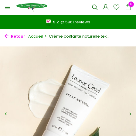
0
9.2
@
5961 reviews
Retour
Accueil
Crème coiffante naturelle tex...