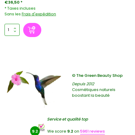
€36,50 *
* Taxes incluses
Sans les
Frais d'expédition
© The Green Beauty Shop
Depuis 2012
Cosmétiques naturels
boostant la beauté
Service et qualité top
9.2
We score
9.2
on
5961 reviews