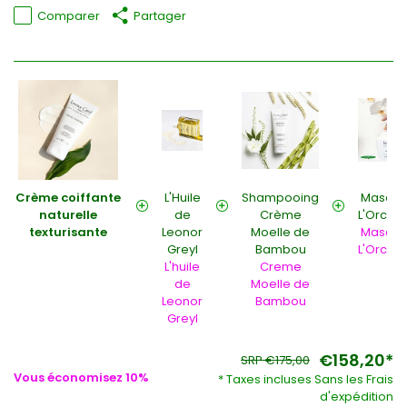
Comparer
Partager
Crème coiffante
L'Huile
Shampooing
Masque
naturelle
de
Crème
L'Orchi
texturisante
Leonor
Moelle de
Masque
Greyl
Bambou
L'Orchi
L'huile
Creme
de
Moelle de
Leonor
Bambou
Greyl
€158,20*
SRP €175,00
Vous économisez 10%
* Taxes incluses Sans les
Frais
d'expédition