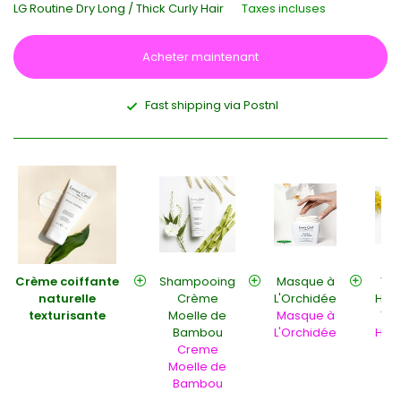
LG Routine Dry Long / Thick Curly Hair
Taxes incluses
Acheter maintenant
Fast shipping via Postnl
Crème coiffante
Shampooing
Masque à
Ton
naturelle
Crème
L'Orchidée
Hydr
texturisante
Moelle de
Masque à
Ton
Bambou
L'Orchidée
Hydr
Creme
Moelle de
Bambou