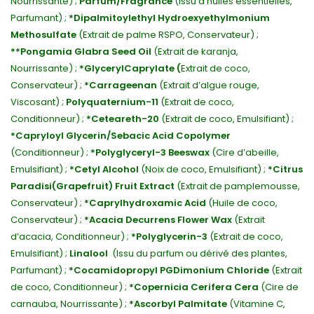
Nourrissante) ;
Parfum/Fragrance
(Issu d’huiles essentielles,
Parfumant) ;
*Dipalmitoylethyl Hydroexyethylmonium
Methosulfate
(Extrait de palme RSPO, Conservateur) ;
**Pongamia Glabra Seed Oil
(Extrait de karanja,
Nourrissante) ;
*Glyceryl
Caprylate (
Extrait de coco,
Conservateur) ;
*Carrageenan
(Extrait d’algue rouge,
Viscosant) ;
Polyquaternium-11
(Extrait de coco,
Conditionneur) ;
*Ceteareth-20
(Extrait de coco, Emulsifiant) ;
*Capryloyl Glycerin/Sebacic Acid Copolymer
(Conditionneur) ;
*Polyglyceryl-3 Beeswax
(Cire d’abeille,
Emulsifiant) ;
*Cetyl Alcohol
(Noix de coco, Emulsifiant) ;
*Citrus
Paradisi
(Grapefruit) Fruit Extract
(Extrait de pamplemousse,
Conservateur) ;
*Caprylhydroxamic Acid
(Huile de coco,
Conservateur) ;
*Acacia Decurrens Flower Wax
(Extrait
d’acacia, Conditionneur) ;
*Polyglycerin-3
(Extrait de coco,
Emulsifiant) ;
Linalool
(Issu du parfum ou dérivé des plantes,
Parfumant) ;
*Cocamidopropyl PG
Dimonium Chloride
(Extrait
de coco, Conditionneur) ;
*Copernicia Cerifera Cera
(Cire de
carnauba, Nourrissante) ;
*Ascorbyl Palmitate
(Vitamine C,