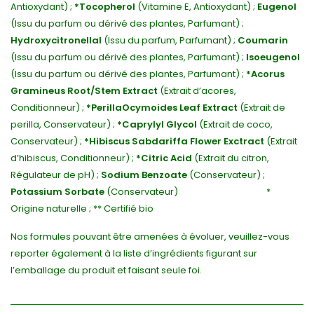
Antioxydant) ;
*Tocopherol
(Vitamine E, Antioxydant) ;
Eugenol
(Issu du parfum ou dérivé des plantes, Parfumant) ;
Hydroxycitronellal
(Issu du parfum, Parfumant) ;
Coumarin
(Issu du parfum ou dérivé des plantes, Parfumant) ;
Isoeugenol
(Issu du parfum ou dérivé des plantes, Parfumant) ;
*Acorus
Gramineus Root/Stem Extract
(Extrait d’acores,
Conditionneur) ;
*Perilla
Ocymoides Leaf Extract
(Extrait de
perilla, Conservateur) ;
*Caprylyl Glycol
(Extrait de coco,
Conservateur) ;
*Hibiscus Sabdariffa Flower Exctract
(Extrait
d’hibiscus, Conditionneur) ;
*Citric Acid
(Extrait du citron,
Régulateur de pH) ;
Sodium Benzoate
(Conservateur) ;
Potassium Sorbate
(Conservateur) *
Origine naturelle ; ** Certifié bio
Nos formules pouvant être amenées à évoluer, veuillez-vous
reporter également à la liste d’ingrédients figurant sur
l’emballage du produit et faisant seule foi.