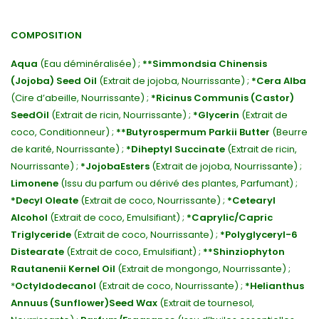
COMPOSITION
Aqua
(Eau déminéralisée) ;
**Simmondsia Chinensis
(Jojoba) Seed Oil
(Extrait de jojoba, Nourrissante) ;
*Cera Alba
(Cire d’abeille, Nourrissante) ;
*Ricinus Communis (Castor)
Seed
Oil
(Extrait de ricin, Nourrissante) ;
*Glycerin
(Extrait de
coco, Conditionneur) ;
**Butyrospermum Parkii Butter
(Beurre
de karité, Nourrissante) ;
*Diheptyl Succinate
(Extrait de ricin,
Nourrissante) ;
*Jojoba
Esters
(Extrait de jojoba, Nourrissante) ;
Limonene
(Issu du parfum ou dérivé des plantes, Parfumant) ;
*Decyl Oleate
(Extrait de coco, Nourrissante) ;
*Cetearyl
Alcohol
(Extrait de coco, Emulsifiant) ;
*Caprylic/Capric
Triglyceride
(Extrait de coco, Nourrissante) ;
*Polyglyceryl-6
Distearate
(Extrait de coco, Emulsifiant) ;
**Shinziophyton
Rautanenii Kernel Oil
(Extrait de mongongo, Nourrissante) ;
*
Octyldodecanol
(Extrait de coco, Nourrissante) ;
*Helianthus
Annuus (Sunflower)
Seed Wax
(Extrait de tournesol,