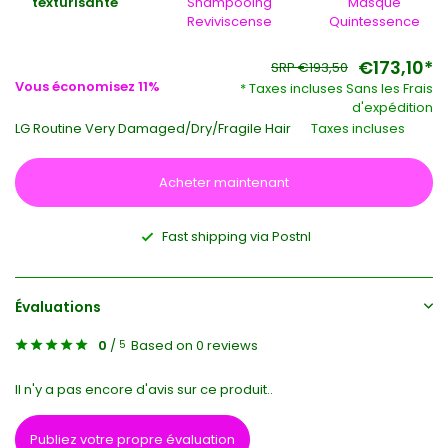
texturisante
Shampooing
Masque
Reviviscense
Quintessence
€173,10*
SRP €193,50
Vous économisez 11%
* Taxes incluses Sans les
Frais
d'expédition
LG Routine Very Damaged/Dry/Fragile Hair
Taxes incluses
Acheter maintenant
Fast shipping via Postnl
Évaluations
0
/
Based on 0 reviews
5
Il n'y a pas encore d'avis sur ce produit..
Publiez votre propre évaluation