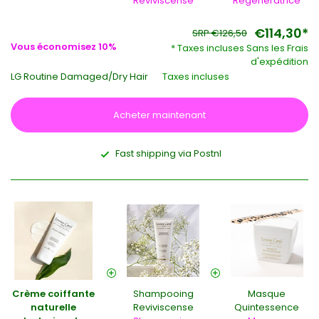
Reviviscense
Regeneratrice
€114,30*
SRP €126,50
Vous économisez 10%
* Taxes incluses Sans les
Frais
d'expédition
LG Routine Damaged/Dry Hair
Taxes incluses
Acheter maintenant
Fast shipping via Postnl
Crème coiffante
Shampooing
Masque
naturelle
Reviviscense
Quintessence