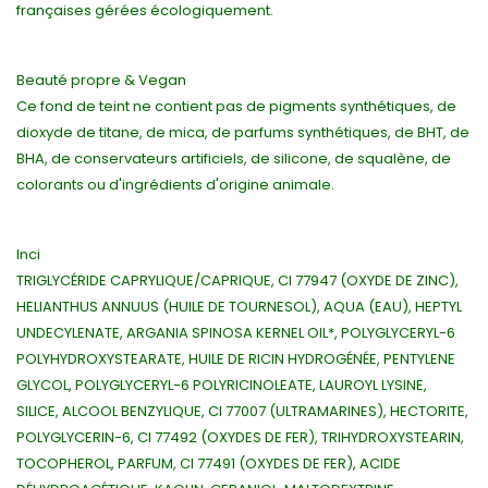
françaises gérées écologiquement.
Beauté propre & Vegan
Ce fond de teint ne contient pas de pigments synthétiques, de
dioxyde de titane, de mica, de parfums synthétiques, de BHT, de
BHA, de conservateurs artificiels, de silicone, de squalène, de
colorants ou d'ingrédients d'origine animale.
Inci
TRIGLYCÉRIDE CAPRYLIQUE/CAPRIQUE, CI 77947 (OXYDE DE ZINC),
HELIANTHUS ANNUUS (HUILE DE TOURNESOL), AQUA (EAU), HEPTYL
UNDECYLENATE, ARGANIA SPINOSA KERNEL OIL*, POLYGLYCERYL-6
POLYHYDROXYSTEARATE, HUILE DE RICIN HYDROGÉNÉE, PENTYLENE
GLYCOL, POLYGLYCERYL-6 POLYRICINOLEATE, LAUROYL LYSINE,
SILICE, ALCOOL BENZYLIQUE, CI 77007 (ULTRAMARINES), HECTORITE,
POLYGLYCERIN-6, CI 77492 (OXYDES DE FER), TRIHYDROXYSTEARIN,
TOCOPHEROL, PARFUM, CI 77491 (OXYDES DE FER), ACIDE