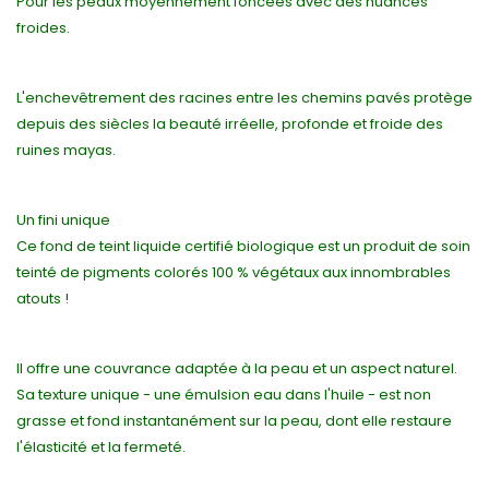
Pour les peaux moyennement foncées avec des nuances
froides.
L'enchevêtrement des racines entre les chemins pavés protège
depuis des siècles la beauté irréelle, profonde et froide des
ruines mayas.
Un fini unique
Ce fond de teint liquide certifié biologique est un produit de soin
teinté de pigments colorés 100 % végétaux aux innombrables
atouts !
Il offre une couvrance adaptée à la peau et un aspect naturel.
Sa texture unique - une émulsion eau dans l'huile - est non
grasse et fond instantanément sur la peau, dont elle restaure
l'élasticité et la fermeté.