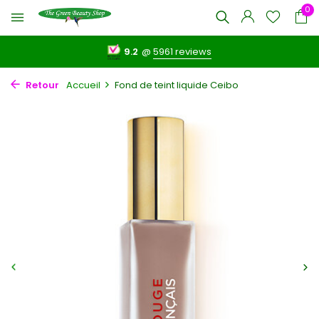
0
9.2
@
5961 reviews
Retour
Accueil
Fond de teint liquide Ceibo